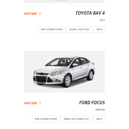
TOYOTA RAV 4
$65/DAY
SUV
AIR CONDITION
DUAL-CLUTCH
2014
FORD FOCUS
$49/DAY
SEDAN
AIR CONDITION
SEMI-AUTOMATIC
2012