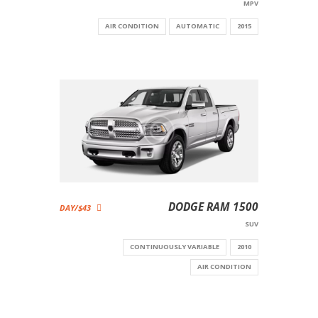
MPV
AIR CONDITION
AUTOMATIC
2015
DODGE RAM 1500
$43/DAY
SUV
CONTINUOUSLY VARIABLE
2010
AIR CONDITION