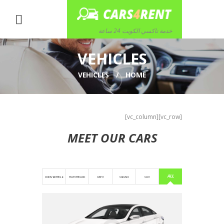
خدمة تاكسي الكويت 24 ساعة
VEHICLES
VEHICLES
HOME
[vc_row][vc_column]
MEET OUR CARS
ALL
CONVERTIBLE
HATCHBACK
MPV
SEDAN
SUV