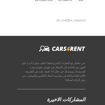
AIR CONDITION
AUTOMATIC
2010
[/vc_column][/vc_row]
نحن نتعامل مع الخيارات الأسرع فقط! اطلب سيارة أجرة على
الفور دون الحاجة إلى الانتظار في طوابير طويلة وملء
المستندات وستصلك في خلال 10 دقيقة. هذه هي الطريقة
الأكثر كفاءة وأناقة في ممارسة أعمال التاكسي والتوصيل. نحن
نوفر الراحة لعملائنا!
المشاركات الاخيرة