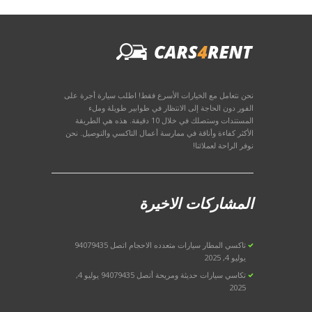
نحن نتعامل مع الخيارات الأسرع فقط! اطلب سيارة أجرة على
الفور دون الحاجة إلى الانتظار في طوابير طويلة وملء
المستندات وستصلك في خلال 10 دقيقة. هذه هي الطريقة
الأكثر كفاءة وأناقة في ممارسة أعمال التاكسي والتوصيل. نحن
نوفر الراحة لعملائنا!
المشاركات الاخيرة
تاكسي المطار سيارات متعدده الاحجام اتصل 94079435
يوليو 4, 2025
تكاسي سيارات حديثة ومريحة أتصل 94079435
يوليو 4,
2025