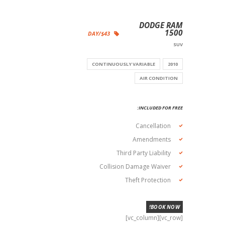
DODGE RAM
1500
$43/DAY
SUV
CONTINUOUSLY VARIABLE
2010
AIR CONDITION
INCLUDED FOR FREE:
Cancellation
Amendments
Third Party Liability
Collision Damage Waiver
Theft Protection
BOOK NOW!
[vc_row][vc_column]