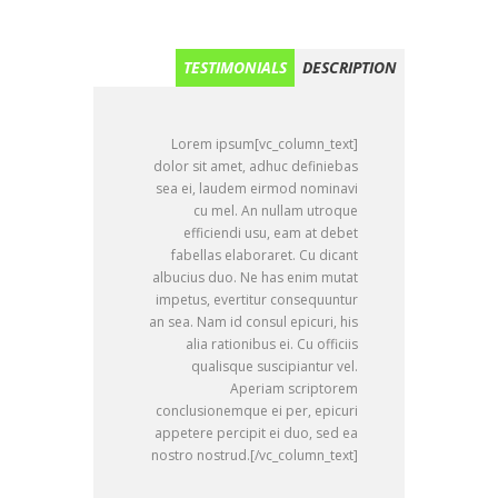
TESTIMONIALS
DESCRIPTION
[vc_column_text]Lorem ipsum
dolor sit amet, adhuc definiebas
sea ei, laudem eirmod nominavi
cu mel. An nullam utroque
efficiendi usu, eam at debet
fabellas elaboraret. Cu dicant
albucius duo. Ne has enim mutat
impetus, evertitur consequuntur
an sea. Nam id consul epicuri, his
alia rationibus ei. Cu officiis
qualisque suscipiantur vel.
Aperiam scriptorem
conclusionemque ei per, epicuri
appetere percipit ei duo, sed ea
nostro nostrud.[/vc_column_text]