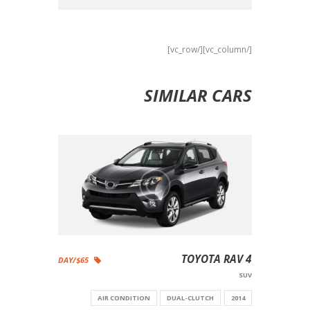
[/vc_column][/vc_row]
SIMILAR CARS
TOYOTA RAV 4
$65/DAY
SUV
AIR CONDITION
DUAL-CLUTCH
2014