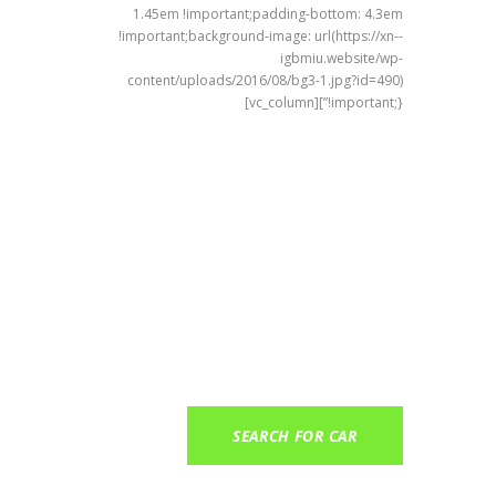
1.45em !important;padding-bottom: 4.3em
!important;background-image: url(https://xn--
igbmiu.website/wp-
content/uploads/2016/08/bg3-1.jpg?id=490)
!important;}”][vc_column]
12 640
AVAILABLE
CARS
Find car rentals at over 29,000 locations in
197 countries
SEARCH FOR CAR