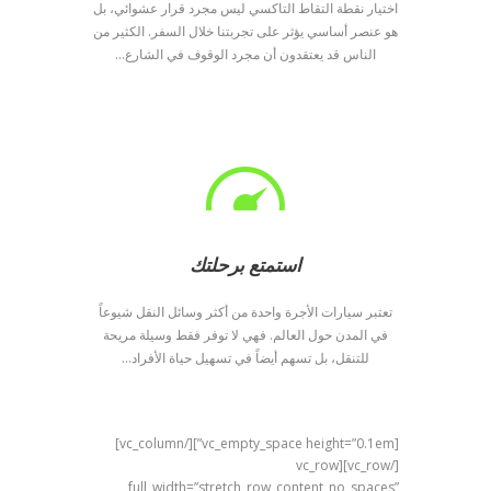
اختيار نقطة التقاط التاكسي ليس مجرد قرار عشوائي، بل
هو عنصر أساسي يؤثر على تجربتنا خلال السفر. الكثير من
الناس قد يعتقدون أن مجرد الوقوف في الشارع...
استمتع برحلتك
تعتبر سيارات الأجرة واحدة من أكثر وسائل النقل شيوعاً
في المدن حول العالم. فهي لا توفر فقط وسيلة مريحة
للتنقل، بل تسهم أيضاً في تسهيل حياة الأفراد...
[vc_empty_space height=”0.1em”][/vc_column]
[/vc_row][vc_row
full_width=”stretch_row_content_no_spaces”