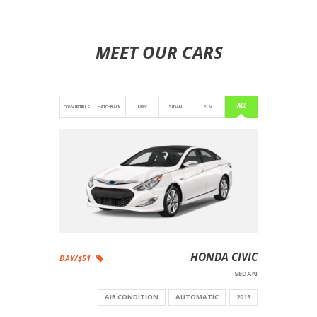
MEET OUR CARS
ALL
CONVERTIBLE
HATCHBACK
MPV
SEDAN
SUV
HONDA CIVIC
$51/DAY
SEDAN
AIR CONDITION
AUTOMATIC
2015