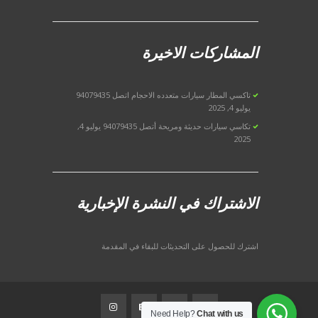
المشاركات الاخيرة
تاكسي المطار سيارات متعدده الاحجام اتصل 94079435
يوليو 4, 2025
تكاسي سيارات حديثة ومريحة أتصل 94079435
يوليو 4,
2025
الاشتراك في النشرة الإخبارية
اشترك للحصول على التحديثات للبقاء في المقدمة
Need Help?
Chat with us