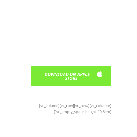
SAVE 30%
WITH
THE APP
Easy & Fast - Book a car in 60 seconds
DOWNLOAD ON APPLE
STORE
[/vc_column][/vc_row][vc_row][vc_column]
[vc_empty_space height=”0.6em”]