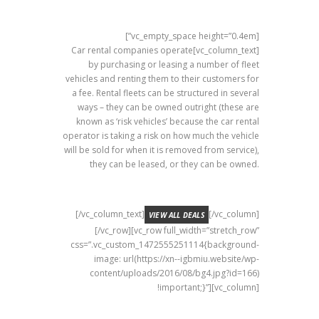
[vc_empty_space height=”0.4em”]
[vc_column_text]Car rental companies operate
by purchasing or leasing a number of fleet
vehicles and renting them to their customers for
a fee. Rental fleets can be structured in several
ways – they can be owned outright (these are
known as ‘risk vehicles’ because the car rental
operator is taking a risk on how much the vehicle
will be sold for when it is removed from service),
they can be leased, or they can be owned.
[/vc_column_text]
[/vc_column]
VIEW ALL DEALS
[/vc_row][vc_row full_width=”stretch_row”
css=”.vc_custom_1472555251114{background-
image: url(https://xn--igbmiu.website/wp-
content/uploads/2016/08/bg4.jpg?id=166)
!important;}”][vc_column]