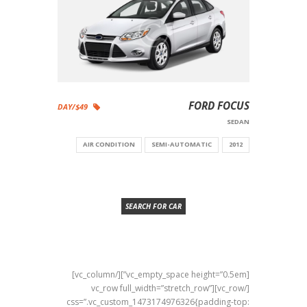
FORD FOCUS
$49/DAY
SEDAN
AIR CONDITION
SEMI-AUTOMATIC
2012
SEARCH FOR CAR
[vc_empty_space height=”0.5em”][/vc_column]
[/vc_row][vc_row full_width=”stretch_row”
css=”.vc_custom_1473174976326{padding-top: