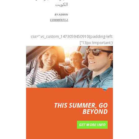
الكويت
BY
ADMIN
COMMENTS
2
css=”.vc_custom_1473059450910{padding-left:
13px !important;}”]
THIS SUMMER, GO
BEYOND
GET MORE INFO