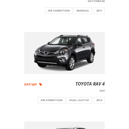
HATCHBACK
AIR CONDITION
MANUAL
2011
TOYOTA RAV 4
$65/DAY
SUV
AIR CONDITION
DUAL-CLUTCH
2014