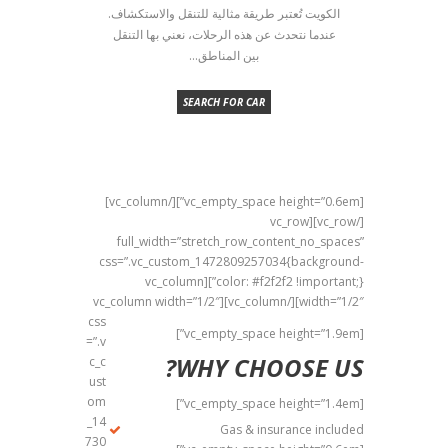
الكويت تُعتبر طريقة مثالية للتنقل والاستكشاف.
عندما نتحدث عن هذه الرحلات، نعني بها التنقل
بين المناطق...
SEARCH FOR CAR
[vc_empty_space height=”0.6em”][/vc_column]
[/vc_row][vc_row
full_width=”stretch_row_content_no_spaces”
css=”.vc_custom_1472809257034{background-
color: #f2f2f2 !important;}”][vc_column
[/vc_column][vc_column width=”1/2″
width=”1/2″]
css
[vc_empty_space height=”1.9em”]
=”.v
WHY CHOOSE US?
c_c
ust
om
[vc_empty_space height=”1.4em”]
_14
Gas & insurance included
730