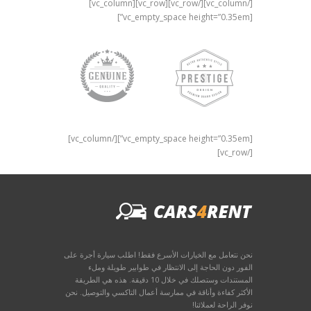
[/vc_column][/vc_row][vc_row][vc_column]
[vc_empty_space height=”0.35em”]
[vc_empty_space height=”0.35em”][/vc_column]
[/vc_row]
نحن نتعامل مع الخيارات الأسرع فقط! اطلب سيارة أجرة على
الفور دون الحاجة إلى الانتظار في طوابير طويلة وملء
المستندات وستصلك في خلال 10 دقيقة. هذه هي الطريقة
الأكثر كفاءة وأناقة في ممارسة أعمال التاكسي والتوصيل. نحن
نوفر الراحة لعملائنا!