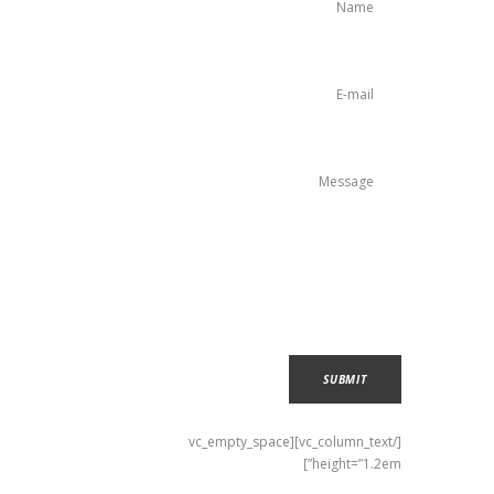
[/vc_column_text][vc_empty_space
height=”1.2em”]