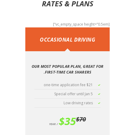
RATES & PLANS
[vc_empty_space height=”0.5em”]
OCCASIONAL DRIVING
OUR MOST POPULAR PLAN, GREAT FOR
FIRST-TIME CAR SHARERS.
$21 one-time application fee
Special offer until Jan 5
Low driving rates
$
35
$
70
YEAR