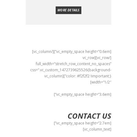
MORE DETAILS
[vc_empty_space height=”0.6em”][/vc_column]
[/vc_row][vc_row
full_width=”stretch_row_content_no_spaces”
css=”.vc_custom_1472739625526{background-
color: #f2f2f2 !important;}”][vc_column
width=”1/2″]
[vc_empty_space height=”3.6em”]
CONTACT US
[vc_empty_space height=”2.7em”]
[vc_column_text]