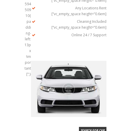
[vc_empty_space height=”0.6em”]
594
Any Locations Rent
509
[vc_empty_space height=”0.6em”]
10{
pa
Cleaning Included
ddi
[vc_empty_space height=”0.6em”]
ng-
Online 24 / 7 Support
left:
13p
x
!im
por
tant
;}”]
SEARCH FOR CAR