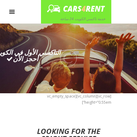
خدمة تاكسي الكويت 24 ساعة
التاكسي الأول في الكو
أحجز الأن
[vc_row][vc_column][vc_empty_space
height=”0.55em”]
LOOKING FOR THE