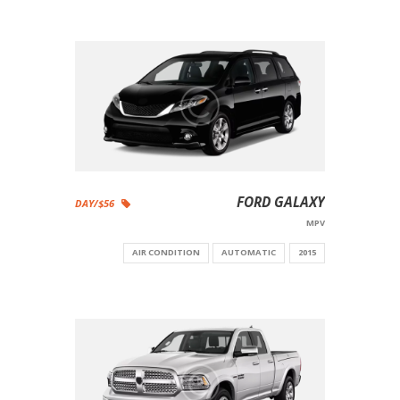
FORD GALAXY
$56/DAY
MPV
AIR CONDITION
AUTOMATIC
2015