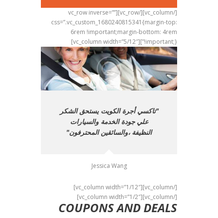
[/vc_column][/vc_row][vc_row inverse=””
css=”.vc_custom_1680240815341{margin-top:
6rem !important;margin-bottom: 4rem
!important;}”][vc_column width=”5/12″]
اكسي
تاكسي أجرة الكويت يستحق الشكر
أنصح
انها ،
علي جودة الخدمة والسيارات
وأجرة ف
دة
النظيفة ،والسائقين المحترفون
خدمة
Jessica Wang
[/vc_column][vc_column width=”1/12″]
[/vc_column][vc_column width=”1/2″]
COUPONS AND DEALS