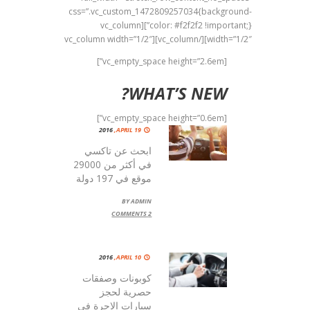
css=”.vc_custom_1472809257034{background-
color: #f2f2f2 !important;}”][vc_column
[/vc_column][vc_column width=”1/2″
width=”1/2″]
[vc_empty_space height=”2.6em”]
WHAT’S NEW?
[vc_empty_space height=”0.6em”]
2016
APRIL 19,
ابحث عن تاكسي
في أكثر من 29000
موقع في 197 دولة
BY
ADMIN
COMMENTS
2
2016
APRIL 10,
كوبونات وصفقات
حصرية لحجز
سيارات الاجرة في