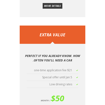
MORE DETAILS
EXTRA VALUE
PERFECT IF YOU ALREADY KNOW. HOW
OFTEN YOU'LL NEED A CAR.
$21 one-time application fee
Special offer until Jan 5
Low driving rates
$
50
MONTH