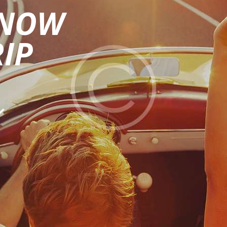
 NOW
IP