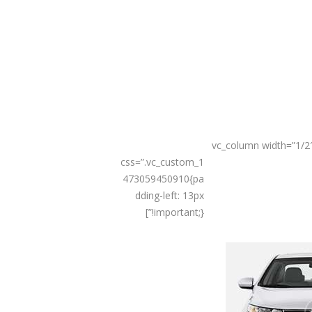
[/vc_column][vc_column width=”1/2
css=”.vc_custom_1
473059450910{pa
dding-left: 13px
!important;}”]