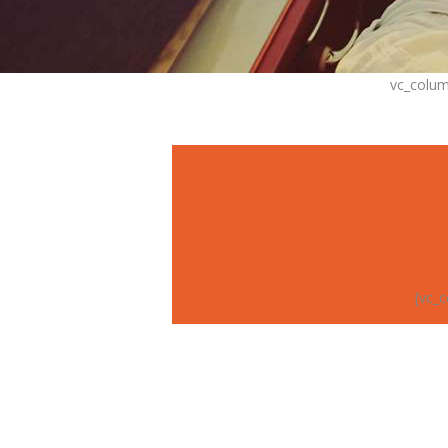
[vc_row inverse=”” css=”.vc_custom_1565621526659{margin-top: -8.65em !important;}” el_class=”top_s