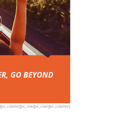
ER, GO BEYOND
[/vc_column][/vc_row][vc_row][vc_column][vc_empty_space height=”0.6em”]