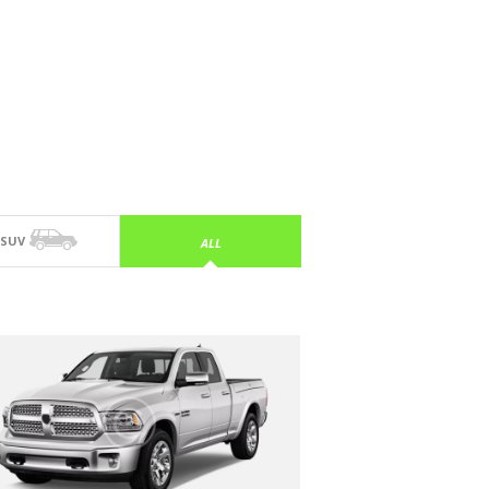
SUV
ALL