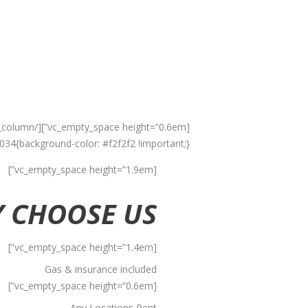
nd-color: #f2f2f2 !important;}”][vc_column width=”1/2″]
[vc_empty_space height=”1.9em”]
 CHOOSE US?
[vc_empty_space height=”1.4em”]
Gas & insurance included
[vc_empty_space height=”0.6em”]
Any Locations Rent