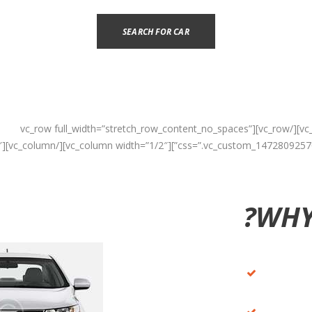
SEARCH FOR CAR
[vc_empty_space height=”0.6em”][/vc_column][/vc_row][vc_row full_width=”stretch_row_content_no_spaces”
″
css=”.vc_custom_1472809257034{backgrou
WHY