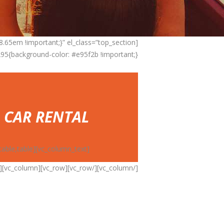
{background-color: #e95f2b !important;}”]
 CAR RENTAL
[vc_column_text][car_rental_system display=”search” steps=”form,list,list,table,table”][/vc_column_text]
[/vc_column][/vc_row][vc_row][vc_column][vc_empty_space height=”0.55em”]