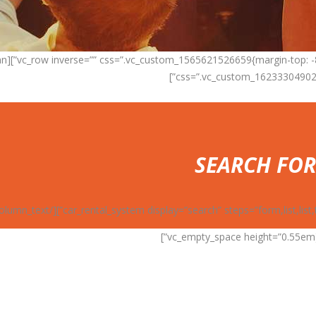
ection”][vc_column
css=”.vc_custom_1623330490295
SEARCH FOR