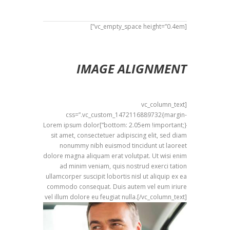
[vc_empty_space height=”0.4em”]
IMAGE ALIGNMENT
[vc_column_text
css=”.vc_custom_1472116889732{margin-
bottom: 2.05em !important;}”]Lorem ipsum dolor
sit amet, consectetuer adipiscing elit, sed diam
nonummy nibh euismod tincidunt ut laoreet
dolore magna aliquam erat volutpat. Ut wisi enim
ad minim veniam, quis nostrud exerci tation
ullamcorper suscipit lobortis nisl ut aliquip ex ea
commodo consequat. Duis autem vel eum iriure
vel illum dolore eu feugiat nulla.[/vc_column_text]