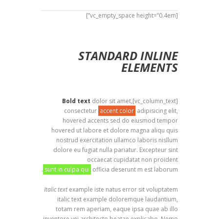
[vc_empty_space height=”0.4em”]
STANDARD INLINE
ELEMENTS
Bold text
dolor sit amet,
[vc_column_text]
consectetur
accent color
adipisicing elit,
hovered accents sed do eiusmod tempor
hovered ut labore et dolore magna aliqu quis
nostrud exercitation ullamco laboris nisllum
dolore eu fugiat nulla pariatur. Excepteur sint
occaecat cupidatat non proident
sunt in culpa qui
officia deserunt m est laborum.
Italic text
example iste natus error sit voluptatem
italic text example doloremque laudantium,
totam rem aperiam, eaque ipsa quae ab illo
inventore vei
architecto
beatae explicabo. Nemo