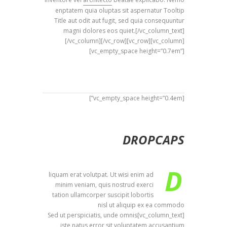
enptatem quia oluptas sit aspernatur Tooltip
Title aut odit aut fugit, sed quia consequuntur
magni dolores eos quiet.[/vc_column_text]
[/vc_column][/vc_row][vc_row][vc_column]
[vc_empty_space height=”0.7em”]
[vc_empty_space height=”0.4em”]
DROPCAPS
D
liquam erat volutpat. Ut wisi enim ad
minim veniam, quis nostrud exerci
tation ullamcorper suscipit lobortis
nisl ut aliquip ex ea commodo
[vc_column_text]Sed ut perspiciatis, unde omnis
iste natus error sit voluptatem accusantium