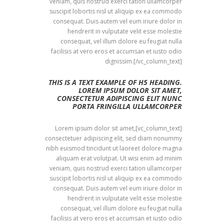
veniam, quis nostrud exerci tation ullamcorper
suscipit lobortis nisl ut aliquip ex ea commodo
consequat. Duis autem vel eum iriure dolor in
hendrerit in vulputate velit esse molestie
consequat, vel illum dolore eu feugiat nulla
facilisis at vero eros et accumsan et iusto odio
dignissim.[/vc_column_text]
THIS IS A TEXT EXAMPLE OF H5 HEADING.
LOREM IPSUM DOLOR SIT AMET,
CONSECTETUR ADIPISCING ELIT NUNC
PORTA FRINGILLA ULLAMCORPER
[vc_column_text]Lorem ipsum dolor sit amet,
consectetuer adipiscing elit, sed diam nonummy
nibh euismod tincidunt ut laoreet dolore magna
aliquam erat volutpat. Ut wisi enim ad minim
veniam, quis nostrud exerci tation ullamcorper
suscipit lobortis nisl ut aliquip ex ea commodo
consequat. Duis autem vel eum iriure dolor in
hendrerit in vulputate velit esse molestie
consequat, vel illum dolore eu feugiat nulla
facilisis at vero eros et accumsan et iusto odio