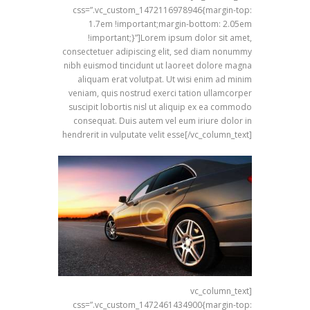
css=”.vc_custom_1472116978946{margin-top:
1.7em !important;margin-bottom: 2.05em
!important;}”]Lorem ipsum dolor sit amet,
consectetuer adipiscing elit, sed diam nonummy
nibh euismod tincidunt ut laoreet dolore magna
aliquam erat volutpat. Ut wisi enim ad minim
veniam, quis nostrud exerci tation ullamcorper
suscipit lobortis nisl ut aliquip ex ea commodo
consequat. Duis autem vel eum iriure dolor in
hendrerit in vulputate velit esse[/vc_column_text]
[vc_column_text
css=”.vc_custom_1472461434900{margin-top: