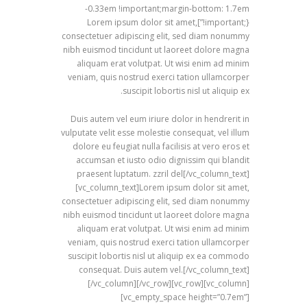
-0.33em !important;margin-bottom: 1.7em
!important;}”]Lorem ipsum dolor sit amet,
consectetuer adipiscing elit, sed diam nonummy
nibh euismod tincidunt ut laoreet dolore magna
aliquam erat volutpat. Ut wisi enim ad minim
veniam, quis nostrud exerci tation ullamcorper
suscipit lobortis nisl ut aliquip ex.
Duis autem vel eum iriure dolor in hendrerit in
vulputate velit esse molestie consequat, vel illum
dolore eu feugiat nulla facilisis at vero eros et
accumsan et iusto odio dignissim qui blandit
praesent luptatum. zzril del[/vc_column_text]
[vc_column_text]Lorem ipsum dolor sit amet,
consectetuer adipiscing elit, sed diam nonummy
nibh euismod tincidunt ut laoreet dolore magna
aliquam erat volutpat. Ut wisi enim ad minim
veniam, quis nostrud exerci tation ullamcorper
suscipit lobortis nisl ut aliquip ex ea commodo
consequat. Duis autem vel.[/vc_column_text]
[/vc_column][/vc_row][vc_row][vc_column]
[vc_empty_space height=”0.7em”]