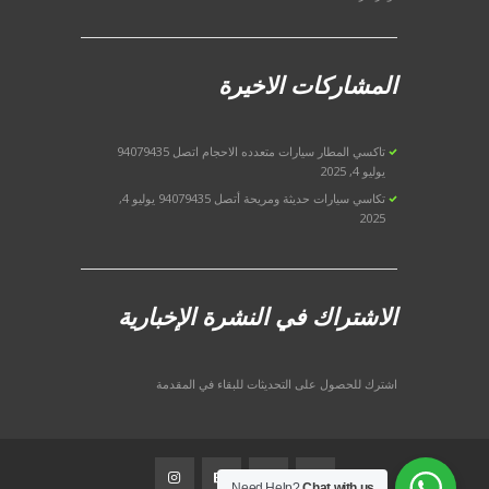
المشاركات الاخيرة
تاكسي المطار سيارات متعدده الاحجام اتصل 94079435
يوليو 4, 2025
تكاسي سيارات حديثة ومريحة أتصل 94079435
يوليو 4,
2025
الاشتراك في النشرة الإخبارية
اشترك للحصول على التحديثات للبقاء في المقدمة
Need Help?
Chat with us