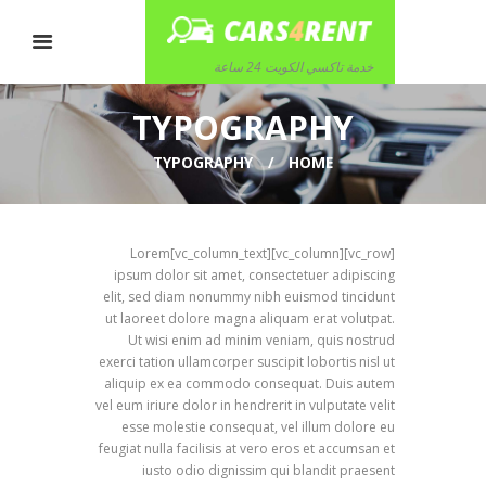
خدمة تاكسي الكويت 24 ساعة
TYPOGRAPHY
TYPOGRAPHY
HOME
[vc_row][vc_column][vc_column_text]Lorem
ipsum dolor sit amet, consectetuer adipiscing
elit, sed diam nonummy nibh euismod tincidunt
ut laoreet dolore magna aliquam erat volutpat.
Ut wisi enim ad minim veniam, quis nostrud
exerci tation ullamcorper suscipit lobortis nisl ut
aliquip ex ea commodo consequat. Duis autem
vel eum iriure dolor in hendrerit in vulputate velit
esse molestie consequat, vel illum dolore eu
feugiat nulla facilisis at vero eros et accumsan et
iusto odio dignissim qui blandit praesent