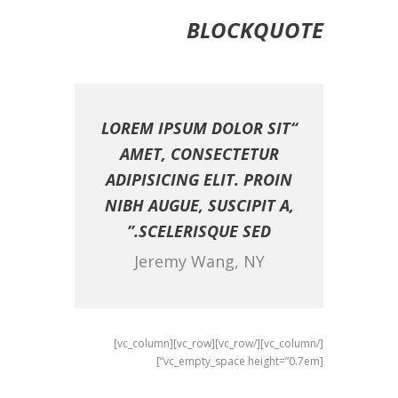
BLOCKQUOTE
“LOREM IPSUM DOLOR SIT
AMET, CONSECTETUR
ADIPISICING ELIT. PROIN
NIBH AUGUE, SUSCIPIT A,
SCELERISQUE SED.”
Jeremy Wang, NY
[/vc_column][/vc_row][vc_row][vc_column]
[vc_empty_space height=”0.7em”]