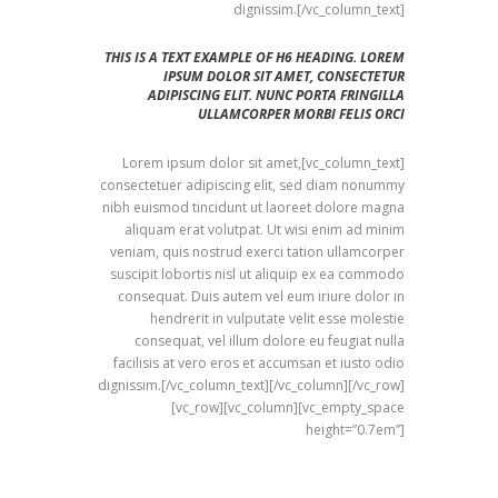
dignissim.[/vc_column_text]
THIS IS A TEXT EXAMPLE OF H6 HEADING. LOREM
IPSUM DOLOR SIT AMET, CONSECTETUR
ADIPISCING ELIT. NUNC PORTA FRINGILLA
ULLAMCORPER MORBI FELIS ORCI
[vc_column_text]Lorem ipsum dolor sit amet,
consectetuer adipiscing elit, sed diam nonummy
nibh euismod tincidunt ut laoreet dolore magna
aliquam erat volutpat. Ut wisi enim ad minim
veniam, quis nostrud exerci tation ullamcorper
suscipit lobortis nisl ut aliquip ex ea commodo
consequat. Duis autem vel eum iriure dolor in
hendrerit in vulputate velit esse molestie
consequat, vel illum dolore eu feugiat nulla
facilisis at vero eros et accumsan et iusto odio
dignissim.[/vc_column_text][/vc_column][/vc_row]
[vc_row][vc_column][vc_empty_space
height=”0.7em”]