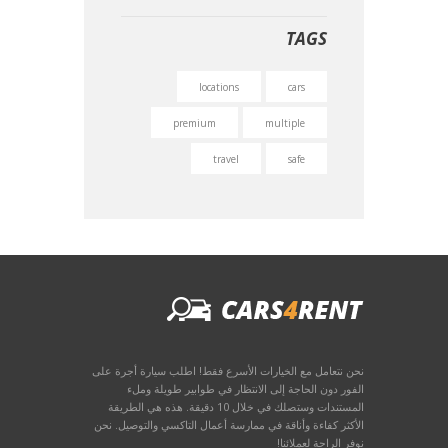
TAGS
locations
cars
premium
multiple
travel
safe
نحن نتعامل مع الخيارات الأسرع فقط! اطلب سيارة أجرة على
الفور دون الحاجة إلى الانتظار في طوابير طويلة وملء
المستندات وستصلك في خلال 10 دقيقة. هذه هي الطريقة
الأكثر كفاءة وأناقة في ممارسة أعمال التاكسي والتوصيل. نحن
نوفر الراحة لعملائنا!