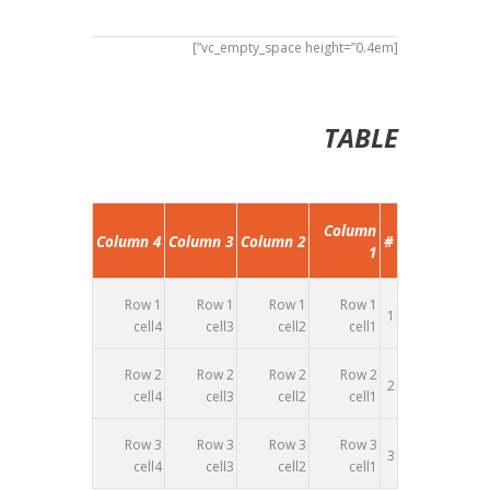
[vc_empty_space height=”0.4em”]
TABLE
Column
Column 4
Column 3
Column 2
#
1
Row 1
Row 1
Row 1
Row 1
1
cell4
cell3
cell2
cell1
Row 2
Row 2
Row 2
Row 2
2
cell4
cell3
cell2
cell1
Row 3
Row 3
Row 3
Row 3
3
cell4
cell3
cell2
cell1