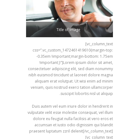
Title of Image
[vc_column_text
css=”.vc_custom_1472461419610{margin-top:
-0.35em !important;margin-bottom: 1.75em
!important;}”]Lorem ipsum dolor sit amet,
consectetuer adipiscing elit, sed diam nonummy
nibh euismod tincidunt ut laoreet dolore magna
aliquam erat volutpat. Ut wisi enim ad minim
veniam, quis nostrud exerci tation ullamcorper
suscipit lobortis nisl ut aliquip.
Duis autem vel eum iriure dolor in hendrerit in
vulputate velit esse molestie consequat, vel illum
dolore eu feugiat nulla facilisis at vero eros et
accumsan et iusto odio dignissim qui blandit
praesent luptatum zzril delenit[/vc_column_text]
[vc_column_text