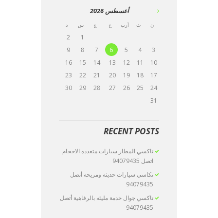
أغسطس
2026
ن
ث
أرب
خ
ج
س
د
2
1
9
8
7
6
5
4
3
16
15
14
13
12
11
10
23
22
21
20
19
18
17
30
29
28
27
26
25
24
31
RECENT POSTS
تاكسي المطار سيارات متعدده الاحجام
اتصل 94079435
تكاسي سيارات حديثة ومريحة أتصل
94079435
تاكسي جوال خدمة مليئه بالرفاهية أتصل
94079435