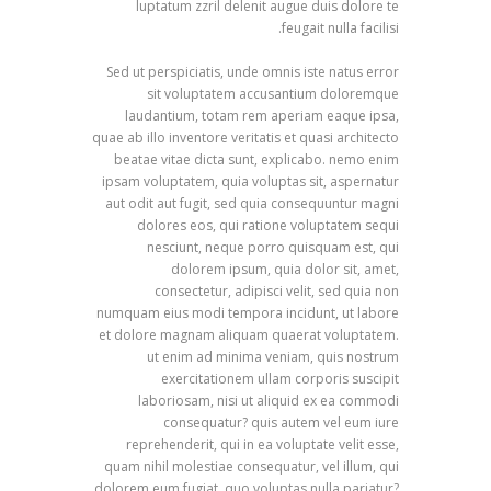
luptatum zzril delenit augue duis dolore te
feugait nulla facilisi.
Sed ut perspiciatis, unde omnis iste natus error
sit voluptatem accusantium doloremque
laudantium, totam rem aperiam eaque ipsa,
quae ab illo inventore veritatis et quasi architecto
beatae vitae dicta sunt, explicabo. nemo enim
ipsam voluptatem, quia voluptas sit, aspernatur
aut odit aut fugit, sed quia consequuntur magni
dolores eos, qui ratione voluptatem sequi
nesciunt, neque porro quisquam est, qui
dolorem ipsum, quia dolor sit, amet,
consectetur, adipisci velit, sed quia non
numquam eius modi tempora incidunt, ut labore
et dolore magnam aliquam quaerat voluptatem.
ut enim ad minima veniam, quis nostrum
exercitationem ullam corporis suscipit
laboriosam, nisi ut aliquid ex ea commodi
consequatur? quis autem vel eum iure
reprehenderit, qui in ea voluptate velit esse,
quam nihil molestiae consequatur, vel illum, qui
dolorem eum fugiat, quo voluptas nulla pariatur?