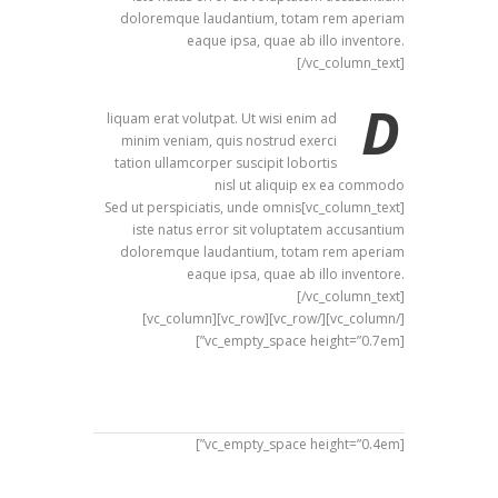
doloremque laudantium, totam rem aperiam
eaque ipsa, quae ab illo inventore.
[/vc_column_text]
D
liquam erat volutpat. Ut wisi enim ad
minim veniam, quis nostrud exerci
tation ullamcorper suscipit lobortis
nisl ut aliquip ex ea commodo
[vc_column_text]Sed ut perspiciatis, unde omnis
iste natus error sit voluptatem accusantium
doloremque laudantium, totam rem aperiam
eaque ipsa, quae ab illo inventore.
[/vc_column_text]
[/vc_column][/vc_row][vc_row][vc_column]
[vc_empty_space height=”0.7em”]
[vc_empty_space height=”0.4em”]