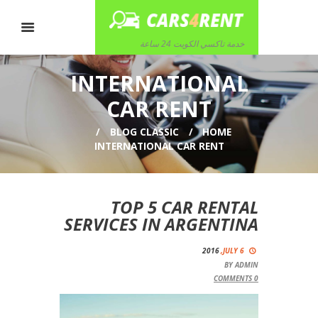
خدمة تاكسي الكويت 24 ساعة
INTERNATIONAL
CAR RENT
BLOG CLASSIC
HOME
INTERNATIONAL CAR RENT
TOP 5 CAR RENTAL
SERVICES IN ARGENTINA
2016
JULY 6,
BY
ADMIN
COMMENTS
0