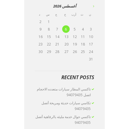
أغسطس
2026
ن
ث
أرب
خ
ج
س
د
2
1
9
8
7
6
5
4
3
16
15
14
13
12
11
10
23
22
21
20
19
18
17
30
29
28
27
26
25
24
31
RECENT POSTS
تاكسي المطار سيارات متعدده الاحجام
اتصل 94079435
تكاسي سيارات حديثة ومريحة أتصل
94079435
تاكسي جوال خدمة مليئه بالرفاهية أتصل
94079435