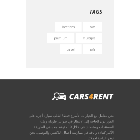
TAGS
locations
cars
premium
multiple
travel
safe
نحن نتعامل مع الخيارات الأسرع فقط! اطلب سيارة أجرة على
الفور دون الحاجة إلى الانتظار في طوابير طويلة وملء
المستندات وستصلك في خلال 10 دقيقة. هذه هي الطريقة
الأكثر كفاءة وأناقة في ممارسة أعمال التاكسي والتوصيل. نحن
نوفر الراحة لعملائنا!