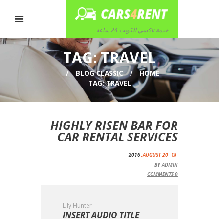
خدمة تاكسي الكويت 24 ساعة
TAG: TRAVEL
BLOG CLASSIC
HOME
TAG: TRAVEL
HIGHLY RISEN BAR FOR
CAR RENTAL SERVICES
2016
AUGUST 20,
BY
ADMIN
COMMENTS
0
Lily Hunter
INSERT AUDIO TITLE