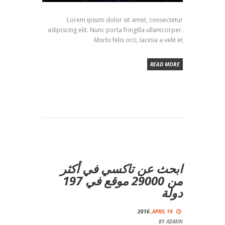
Lorem ipsum dolor sit amet, consectetur
adipiscing elit. Nunc porta fringilla ullamcorper.
Morbi felis orci, lacinia a velit et
READ MORE
ابحث عن تاكسي في أكثر
من 29000 موقع في 197
دولة
2016
APRIL 19,
BY
ADMIN