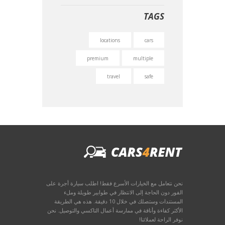
TAGS
locations
cars
premium
multiple
travel
safe
نحن نتعامل مع الخيارات الأسرع فقط! اطلب سيارة أجرة على
الفور دون الحاجة إلى الانتظار في طوابير طويلة وملء
المستندات وستصلك في خلال 10 دقيقة. هذه هي الطريقة
الأكثر كفاءة وأناقة في ممارسة أعمال التاكسي والتوصيل. نحن
نوفر الراحة لعملائنا!