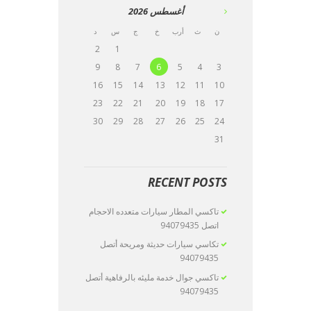
أغسطس
2026
ن
ث
أرب
خ
ج
س
د
2
1
9
8
7
6
5
4
3
16
15
14
13
12
11
10
23
22
21
20
19
18
17
30
29
28
27
26
25
24
31
RECENT POSTS
تاكسي المطار سيارات متعدده الاحجام
اتصل 94079435
تكاسي سيارات حديثة ومريحة أتصل
94079435
تاكسي جوال خدمة مليئه بالرفاهية أتصل
94079435