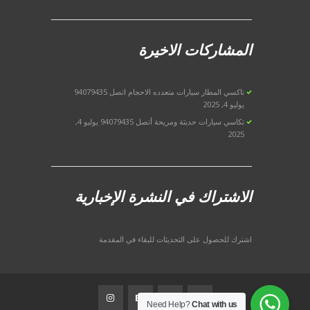
المشاركات الاخيرة
تاكسي المطار سيارات متعدده الاحجام اتصل 94079435
يوليو 4, 2025
تكاسي سيارات حديثة ومريحة أتصل 94079435
يوليو 4,
2025
الاشتراك في النشرة الإخبارية
اشترك للحصول على التحديثات للبقاء في المقدمة
Need Help?
Chat with us