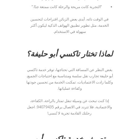
“التجربة كانت مريحة والرحلة كانت ممتعة جدًا.”
في الوقت ذاته، أبدى بعض الزبائن اقتراحات لتحسين
الخدمة، مثل تطوير تطبيق الهواتف الذكية ليكون أكثر
سهولة في الاستخدام.
لماذا تختار تاكسي أبو حليفة؟
بغض النظر عن المسافة التي تحتاجها، توفر خدمة تاكسي
أبو حليفة تجارب نقل سلسة ومتناسبة مع احتياجات الجميع.
وكلما زادت الاعتماديات، تمكنت الخدمة من تحسين جودتها
وكفاءة عملياتها.
إذا كنت تبحث عن وسيلة تنقل تمتاز بالراحة، الكفاءة،
والاعتمادية، فلا تتردد في الاتصال برقم 94079435. اجعل
رحلتك القادمة تجربة لا تُنسى!
تعريف خدمة تاكسي أبو