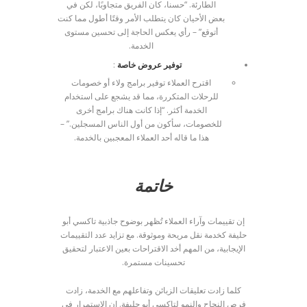
الطارئة. “حسنا، كان الفريق متجاوبًا، لكن في
بعض الأحيان كان يتطلب الأمر وقتًا أطول مما كنت
أتوقع” – رأي يعكس الحاجة إلى تحسين مستوى
الخدمة.
توفير عروض خاصة
:
اقترح العملاء توفير برامج ولاء أو خصومات
للرحلات المتكررة، مما قد يشجع على استخدام
الخدمة أكثر. “إذا كانت هناك برامج أخرى
للخصومات، سأكون من أول الناس المسجلين.” –
هذا ما قاله أحد العملاء المعجبين بالخدمة.
خاتمة
إن تقييمات وآراء العملاء تُظهر بوضوح جاذبية تاكسي أبو
حليفة كخدمة نقل مريحة وموثوقة. مع تزايد عدد التقييمات
الإيجابية، من المهم أخد الاقتراحات بعين الاعتبار لتحقيق
تحسينات مستمرة.
كلما زادت تعليقات الزبائن وتفاعلهم مع الخدمة، زادت
فرص النجاح والنمو لتاكسي أبو حليفة. إن الاستمرار في