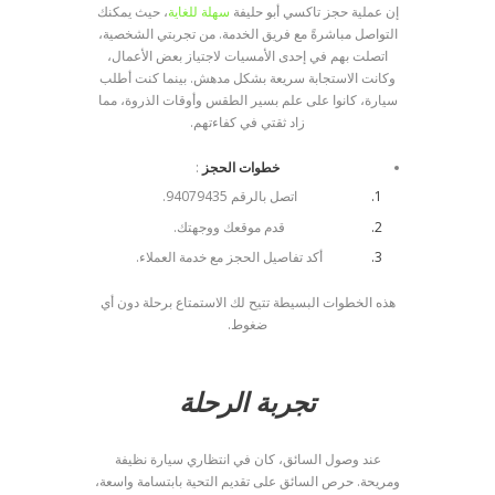
إن عملية حجز تاكسي أبو حليفة
سهلة للغاية
، حيث يمكنك
التواصل مباشرةً مع فريق الخدمة. من تجربتي الشخصية،
اتصلت بهم في إحدى الأمسيات لاجتياز بعض الأعمال،
وكانت الاستجابة سريعة بشكل مدهش. بينما كنت أطلب
سيارة، كانوا على علم بسير الطقس وأوقات الذروة، مما
زاد ثقتي في كفاءتهم.
خطوات الحجز
:
اتصل بالرقم 94079435.
قدم موقعك ووجهتك.
أكد تفاصيل الحجز مع خدمة العملاء.
هذه الخطوات البسيطة تتيح لك الاستمتاع برحلة دون أي
ضغوط.
تجربة الرحلة
عند وصول السائق، كان في انتظاري سيارة نظيفة
ومريحة. حرص السائق على تقديم التحية بابتسامة واسعة،