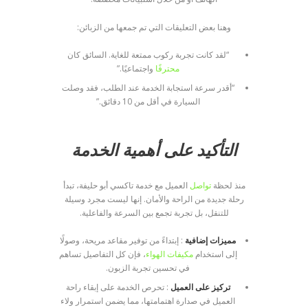
وهنا بعض التعليقات التي تم جمعها من الزبائن:
“لقد كانت تجربة ركوب ممتعة للغاية. السائق كان
محترفًا
واجتماعيًا.”
“أقدر سرعة استجابة الخدمة عند الطلب، فقد وصلت
السيارة في أقل من 10 دقائق.”
التأكيد على أهمية الخدمة
منذ لحظة
تواصل
العميل مع خدمة تاكسي أبو حليفة، تبدأ
رحلة جديدة من الراحة والأمان. إنها ليست مجرد وسيلة
للتنقل، بل تجربة تجمع بين السرعة والفاعلية.
مميزات إضافية
: إبتداءً من توفير مقاعد مريحة، وصولًا
إلى استخدام
مكيفات الهواء
، فإن كل التفاصيل تساهم
في تحسين تجربة الزبون.
تركيز على العميل
: تحرص الخدمة على إبقاء راحة
العميل في صدارة اهتمامتها، مما يضمن استمرار ولاء