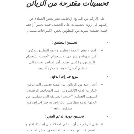
تحسينات مقترحة من الزبائن
على الرغم من النتائج الإيجابية، يعبر بعض العملاء عن
رغبتهم في رؤية تحسينات على الخدمة، حيث تعتبر آراءهم
قيمة حقيقية لمزيد من التطوير. بعض الاقتراحات تشمل:
تحسين التطبيق
:
اقترح بعض العملاء تطوير واجهة التطبيق ليكون
أكثر سهولة ويسر في الاستخدام. “أحببت استخدام
التطبيق، ولكنني وجدت أن العناصر بحاجة إلى
تنظيم أفضل” – هذا ما ذكره أحدهم.
تنويع خيارات الدفع
:
أشار عدد من الزبائن إلى أهمية تضمين المزيد من
خيارات الدفع الإلكتروني، مثل المحافظ الرقمية،
لتسهيل العملية، “أحببت الطريقة التي يمكنني من
خلالها الدفع ببطاقتي، لكن إضافة خيارات إضافية
ستكون رائعة.”
تحسين جودة الدعم الفني
:
على الرغم من أن الدعم العملاء كان إيجابيًا، اقترح
البعض تحسين وقت الاستجابة في بعض الحالات