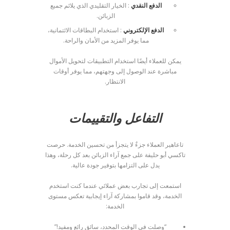
الدفع النقدي
: الخيار التقليدي الذي يلائم جميع
الزبائن.
الدفع الإلكتروني
: استخدام البطاقات الائتمانية،
مما يوفر المزيد من الأمان والراحة.
يمكن للعملاء أيضًا استخدام التطبيقات لتحويل الأموال
مباشرة عند الوصول إلى وجهتهم، مما يوفر أوقات
الانتظار.
التفاعل والتقييمات
تاعاهير العملاء جزءٌ لا يتجزأ من تحسين الخدمة. حرصت
تاكسي أبو حليفة على جمع آراء الزبائن بعد كل رحلة، وهذا
يدل على التزامها بتوفير جودة عالية.
استمعت إلى تجارب بعض عملائي عندما كنت استخدم
الخدمة، وقد قاموا بمشاركة آراء إيجابية تعكس مستوى
الخدمة:
“وصلت في الوقت المحدد، سائق رائع ومفيد!”