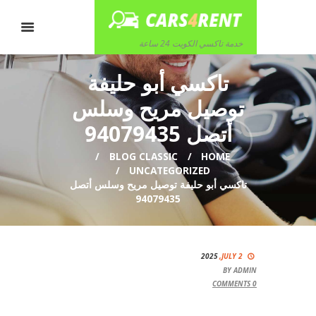
خدمة تاكسي الكويت 24 ساعة
تاكسي أبو حليفة
توصيل مريح وسلس
أتصل 94079435
BLOG CLASSIC
HOME
UNCATEGORIZED
تاكسي أبو حليفة توصيل مريح وسلس أتصل
94079435
2025
JULY 2,
BY
ADMIN
COMMENTS
0