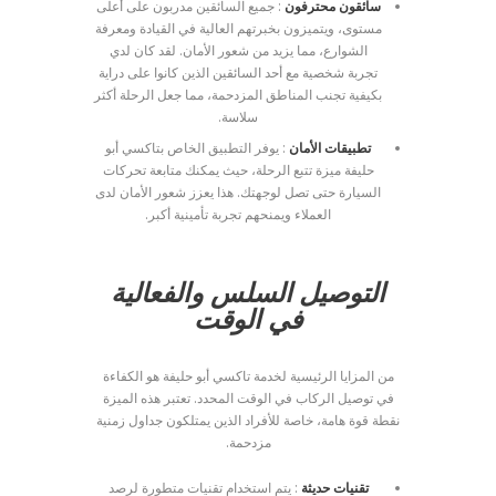
سائقون محترفون
: جميع السائقين مدربون على أعلى
مستوى، ويتميزون بخبرتهم العالية في القيادة ومعرفة
الشوارع، مما يزيد من شعور الأمان. لقد كان لدي
تجربة شخصية مع أحد السائقين الذين كانوا على دراية
بكيفية تجنب المناطق المزدحمة، مما جعل الرحلة أكثر
سلاسة.
تطبيقات الأمان
: يوفر التطبيق الخاص بتاكسي أبو
حليفة ميزة تتبع الرحلة، حيث يمكنك متابعة تحركات
السيارة حتى تصل لوجهتك. هذا يعزز شعور الأمان لدى
العملاء ويمنحهم تجربة تأمينية أكبر.
التوصيل السلس والفعالية
في الوقت
من المزايا الرئيسية لخدمة تاكسي أبو حليفة هو الكفاءة
في توصيل الركاب في الوقت المحدد. تعتبر هذه الميزة
نقطة قوة هامة، خاصة للأفراد الذين يمتلكون جداول زمنية
مزدحمة.
تقنيات حديثة
: يتم استخدام تقنيات متطورة لرصد