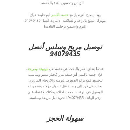
الزبائن وتحسين الثقة بالخدمة.
بهذا، يصبح التوصيل مع
خدمة تاكسي
أبو حليفة خيارًا
موثوقًا، يتمتع بالراحة والسلاسة. لا تتردد، اتصل 94079435
اليوم واستمتع برحلتك القادمة!
توصيل مريح وسلس أتصل
94079435
عندما يتعلق الأمر بالبحث عن خدمة نقل
موثوقة ومريحة
،
فإن خدمة تاكسي أبو حليفة تبرز كخيار مميز ومناسب
للجميع. فمع تزايد الضغوط اليومية والازدحام المروري،
يحتاج كل فرد إلى وسيلة نقل تسهل حركته وتضمن له
الوصول في الوقت المحدد. لذلك، يمكنك الاعتماد على
رقم الهاتف 94079435 لتجربة نقل مريحة وسلسة.
سهولة الحجز