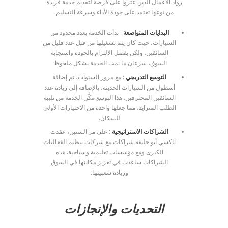
رواد الأعمال الذين عثروا على فرصة لتقديم خدمة فريدة
من نوعها تعتمد على جودة الأداء وسرعة التسليم.
البدايات المتواضعة
: بدأت الخدمة بعدد محدود من
السيارات، حيث كان يتم تشغيلها من قبل عدد قليل من
السائقين. ولكن بفضل الالتزام بالجودة واستجابة
السوق، سرعان ما نمت الخدمة بشكل ملحوظ.
التوسع التدريجي
: مع مرور السنوات، تم إضافة
أسطول من السيارات الحديثة، بالإضافة إلى زيادة عدد
السائقين المحترفين. هذا التوسع مكَّن الخدمة من تلبية
الطلب المتزايد، مما جعلها واحدة من الاختيارات الأولى
للسكان.
الشراكات الاستراتيجية
: على مر السنين، عقدت
تاكسي أبو حليفة شراكات مع شركات تنظيم الفعاليات
الكبرى ومع مؤسسات تعليمية وسياحية. هذه
الشراكات ساعدت في تعزيز مكانتها في السوق
وزيادة شعبيتها.
التحديات والإنجازات