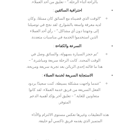
بالراحة أثناء الرحلة.” – تعليق من أحد العملاء.
احترافية السائقين
:
“الوقت الذي قضيناه مع السائق كان ممتعًا، وكان
لديه معرفة واسعة بالشوارع. لقد نجح في توصيلنا
إلى وجهتنا دون أي مشاكل.” – رأي أحد العملاء
الذين استخدموا الخدمة في مناسبات متعددة.
السرعة والكفاءة
:
“تم حجز السيارة بسهولة، والسائق وصل في
الوقت المحدد. كانت الرحلة سريعة ومباشرة.” –
هذا ما قالته إحدى الزبائن بعد تجربة سريعة ومريحة.
الاستجابة السريعة لخدمة العملاء
:
“عندما واجهت مشكلة بسيطة، كنت سعيدًا بردود
الفعل السريعة من فريق خدمة العملاء. لقد كانوا
متعاونين للغاية.” – تعليق آخر يؤكد أهمية الدعم
المتوفر.
هذه التعليقات وغيرها تعكس مستوى الالتزام والأداء
المتميز الذي يقدمه فريق تاكسي أبو حليفة.