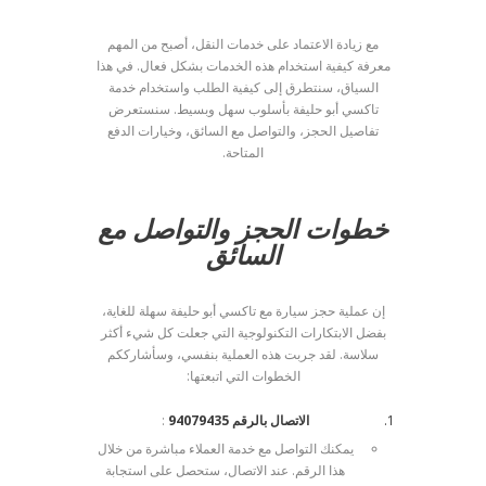
مع زيادة الاعتماد على خدمات النقل، أصبح من المهم
معرفة كيفية استخدام هذه الخدمات بشكل فعال. في هذا
السياق، سنتطرق إلى كيفية الطلب واستخدام خدمة
تاكسي أبو حليفة بأسلوب سهل وبسيط. سنستعرض
تفاصيل الحجز، والتواصل مع السائق، وخيارات الدفع
المتاحة.
خطوات الحجز والتواصل مع
السائق
إن عملية حجز سيارة مع تاكسي أبو حليفة سهلة للغاية،
بفضل الابتكارات التكنولوجية التي جعلت كل شيء أكثر
سلاسة. لقد جربت هذه العملية بنفسي، وسأشارككم
الخطوات التي اتبعتها:
الاتصال بالرقم 94079435
:
يمكنك التواصل مع خدمة العملاء مباشرة من خلال
هذا الرقم. عند الاتصال، ستحصل على استجابة