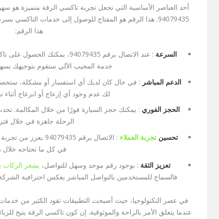
أحد العناصر الأساسية التي تجعل تجربة تاكسي الرقة متميزة هو سه
94079435. هذا الرقم هو المفتاح للوصول إلى خدمات التاكسي ب
هذا الرقم:
السرعة
: عند الاتصال برقم 94079435، يمكن
خدمة المجيب الآلي ستقوم بتوجيهك بسهو
الدعم المباشر
: في حال كان لديك أي استفسار أو مشكلة، ستحص
لك عدم وجود أي إزعاج أو انزعاج أثناء 
الحجز الفوري
: يمكنك حجز السيارة فورًا من خلال المكالمة. تحد
الرحلة جاهزة في خلال فتر
تحسين
تجربة العملاء
: الاتصال برقم 079435
في كل ما تحتاجه خلال ر
تعزيز الثقة
: بوجود رقم موحد وسهل للتواصل،
يشعر الركاب
ب
فالسماح للمستخدمين بالتواصل المباشر يعكس احترافية الشرك
في عصر التكنولوجيا، حيث أصبحت التطبيقات تقود الكثير من خدمات ال
عندما يتعلق الأمر بالراحة والموثوقية. إن كون تاكسي الرقة يتيح للزب