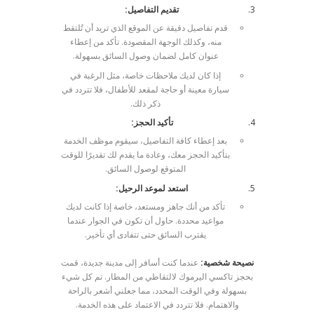
تقديم التفاصيل:
قدم تفاصيل دقيقة عن الموقع الذي تريد أن تُلتقط
منه، وكذلك الوجهة المقصودة. تأكد من إعطاء
عنوان كامل لضمان وصول السائق بسهولة.
إذا كان لديك ملاحظات خاصة، مثل الرغبة في
سيارة معينة أو حاجة لمقعد للأطفال، فلا تتردد في
ذكر ذلك.
تأكيد الحجز:
بعد إعطاء كافة التفاصيل، سيقوم موظف الخدمة
بتأكيد الحجز معك، وعادة ما يقدم لك تقديرًا للوقت
المتوقع لوصول السائق.
استعد لموعد الرحيل:
تأكد من أنك جاهز ومستعد، خاصة إذا كانت لديك
مواعيد محددة. حاول أن تكون في الجوار عندما
يقترب السائق حتى تتفادى أي تأخير.
نصيحة شخصية:
عندما كنت أسافر إلى مدينة جديدة، قمت
بحجز تاكسي اليرموك لالتقاطي من المطار. تم كل شيء
بسهولة وفي الوقت المحدد، مما جعلني أشعر بالراحة
والاهتمام. فلا تتردد في الاعتماد على هذه الخدمة.