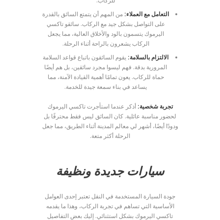
للركاب.
التعامل مع العملاء:
من المهم أن يتمتع السائق بالقدرة
على التواصل بشكل جيد مع الركاب. سائقو تاكسي
اليرموك يتسمون بالود والأخلاق العالية، مما يجعل
الركاب يشعرون بالراحة أثناء الرحلة.
الالتزام بالسلامة:
يقوم السائقون باتباع قواعد السلامة
المرورية بدقة. فهم ليسوا مجرد سائقين، بل هم أيضًا
حماة للركاب. يعون تمامًا أهمية القيادة الآمنة، مما
يساعد في بناء سمعة جيدة للخدمة.
تجربة شخصية:
أذكر عندما استأجرت تاكسي اليرموك
لحضور مناسبة عائلية. كان السائق ليس فقط محترفًا بل
ودودًا أيضًا، أشهر لي معالم المدينة أثناء الطريق، مما جعل
الرحلة أكثر متعة.
سيارات جديدة ونظيفة
جودة السيارة المستخدمة في النقل تعتبر إحدى العوامل
الأساسية التي تساهم في تجربة الركاب، وهذا ما يقدمه
تاكسي اليرموك بشكل استثنائي. إليك بعض التفاصيل