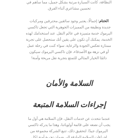
النظافة، كانت السيارة مرتبة بشكل جميل، مما ساهم في
تحسين مشاعري أثناء الفرق.
الختام:
إجمالًا، يعتبر وجود سائقين محترفين ومركبات
جديدة ونظيفة من المميزات الجوهرية التي تجعل تاكسي
اليرموك خدمة متميزة في عالم النقل. عند استخدامك لهذه
الخدمة، يمكنك أن تكون على يقين أنك ستحصل على تجربة
ممتازة تعكس الجودة والرعاية. سواء كنت في رحلة عمل
أو في نزهة مع الأصدقاء، فإن تاكسي اليرموك سيكون
دائمًا الخيار المثالي للتمتع بتجربة نقل مريحة وآمنة!
السلامة والأمان
إجراءات السلامة المتبعة
عندما نتحدث عن خدمات النقل، فإن السلامة هي أول ما
يجب أن نضعه على قائمة أولوياتنا، وهذا ما يدركه تاكسي
اليرموك جيدًا. لتحقيق ذلك، تتبع الشركة مجموعة من
إجراءات السلامة الهادفة إلى ضمان تجربة آمنة لكل