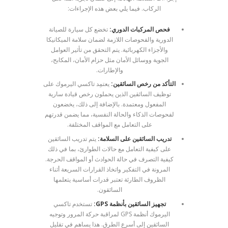
الركاب. فيما يلي بعض هذه الإجراءات:
فحص المركبات الدوري:
تخضع كل سيارة للصيانة
الدورية والفحوصات اللازمة لضمان سلامة الميكانيكا
والأجزاء الكهربائية. يتم التحقق من تأثير العوامل
الجوية ووسائل الأمان مثل حزام الأمان، المكابح،
والإطارات.
التأكد من رخص السائقين:
يعتمِد تاكسي اليرموك على
توظيف السائقين الذين يحملون رخص قيادة سارية
المفعول ومعتمدة. بالإضافة إلى ذلك، يخضعون
لفحوصات الذكاء والحالة النفسية، مما يضمن قدرتهم
على التعامل مع المواقف المختلفة.
تدريب السائقين على السلامة:
يتم تدريب السائقين
على كيفية التعامل مع حالات الطوارئ، بما في ذلك
كيفية التصرف في حالة الحوادث أو المواقف الحرجة.
المرونة في التفكير واتخاذ القرارات السريعة أثناء
الظروف الطارئة تعتبر قدرات أساسية يتعلمها
السائقون.
تجهيز السائقين بأنظمة GPS:
تستخدم تاكسي
اليرموك أنظمة GPS لمراقبة حركة المرور وتوجيه
السائقين إلى أسرع الطرق. هذا يساهم في تقليل