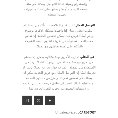
وإنستغرام وسيلة فعالة للتواصل. يمكنك مراسلة
الصفحة الرسمية أو نشر تعليق على أحد المنشورات
وطلب استجابة.
التواصل الفعال:
عند تقديم الملاحظات، تأكد من استخدام
أسلوب إيجابي وبناء. إذا واجهت مشكلة، اذكرها بوضوح
ولكن أيضًا اعرض كيف يمكن تحسين الخدمة. إن تقديم
ملاحظات بناءة هو أفضل طريقة لتقديم الدعم للشركة
وللتأكيد على أهمية تعاملهم مع العملاء.
في الختام،
تجارب الآخرين وملاحظاتهم يمكن أن تساهم
في تعزيز جودة خدمة تاكسي اليرموك. لذا، لا تتردد في
الاستفادة من المصادر المتاحة حول تجارب العملاء وشارك
تجربتك أيضًا. إن التواصل الفعّال مع فريق الخدمة يمكن أن
يساعد في تحسين تجربتك ويعزز من مستوى الخدمة
المستقبلية. لذلك، اعتبر كل تفاعل فرصة لتحسين الخدمة
والاستفادة القصوى من تجربة النقل الخاصة بك!
CATEGORY:
Uncategorized