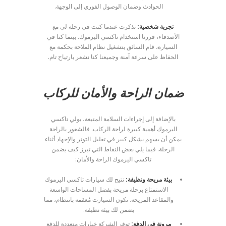
الحوادث وضمان الوصول الفوري إلى الوجهة.
تجربة شخصية:
تذكرت عندما كنت في رحلة لي مع
الأصدقاء، قررنا استخدام تاكسي اليرموك. بينما كنا في
السيارة، قام السائق بتشغيل نظام الملاحة بحكمة مع
الحفاظ على سرعة آمنة وجميعنا كنا نشعر بارتياح تام.
ضمان الراحة والأمان للركاب
بالإضافة إلى إجراءات السلامة المتبعة، يولي تاكسي
اليرموك أهمية كبيرة لراحة الركاب. فالشعور بالراحة
يمكن أن يسهم بشكل كبير في تقليل التوتر والإجهاد أثناء
الرحلة. فيما يلي بعض النقاط التي تبرز كيف يضمن
تاكسي اليرموك الراحة والأمان:
بيئة مريحة ونظيفة:
تتيح لك سيارات تاكسي اليرموك
الاستمتاع برحلة مريحة بفضل المساحات الواسعة
والمقاعد المريحة. تكون السيارت مُعقمة بانتظام، مما
يضمن لك بيئة نظيفة.
مرونة في الدفع:
توفر الشركة خيارات متعددة للدفع