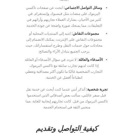
وسائل التواصل الاجتماعي:
ابحث عن صفحات تاكسي
اليرموك على منصات مثل فيسبوك وإنستغرام. في
كثير من الأحيان، يشارك العملاء تجاربهم وآرائهم في
التعليقات، مما يمنحك صورة واضحة عن جودة الخدمة.
مجموعات النقاش:
انتبه إلى المنتديات المحلية أو
مجموعات النقاش على الإنترنت. يمكنك الانضمام إلى
محادثات حول خدمات النقل وطرح استفساراتك، حيث
يرحب الجميع بتبادل الآراء والنصائح.
الأصدقاء والعائلة:
لا تتردد في سؤال الأصدقاء أو العائلة
إذا كانت لديهم تجارب سابقة مع تاكسي اليرموك.
التجارب الشخصية غالبًا ما تكون أكثر مصداقية وتعطي
انطباعاً أفضل عن الخدمة.
تجربة شخصية:
أتذكر أنني عندما كنت أبحث عن خدمة نقل
قبل سفر عائلتي، سألت بعض أصدقائي الذين استخدموا
تاكسي اليرموك من قبل. كانت تجاربهم إيجابية للغاية، مما
منحني الثقة في استخدام الخدمة.
كيفية التواصل وتقديم