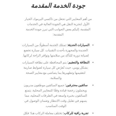
جودة الخدمة المقدمة
من أهم المعايير التي تجعل من تاكسي اليرموك الخيار
الأول لتجربة النقل هي الجودة العالية في الخدمات
المقدمة. إليكم بعض الجوانب التي تبرز جودة الخدمة
المقدمة:
السيارات الحديثة:
تمتلك الخدمة أسطولًا من السيارات
الجديدة والمجهزة بأحدث التقنيات. كل سيارة تخضع
لصيانة دورية للتأكد من سلامتها وتوافر الراحة لركابها.
النظافة والتعقيم:
يتم المحافظة على نظافة السيارات
بشكل يومي، حيث تُعرّض كل سيارة لضوابط صارمة
لتعقيمها وتطهيرها بما يتماشى مع معايير الصحة
والسلامة.
سائقين محترفين:
جميع السائقين موظفون مدربون
ويحملون رخصة قيادة وفقًا للمعايير المحلية. يتمتع
السائقون بخبرة واسعة في الطرقات المحلية، مما
يسهم في تقليل وقت الانتظار وضمان الوصول في
الوقت المناسب.
تجربة راقية للركاب:
تختلف معاملة الركاب هنا؛ فكل