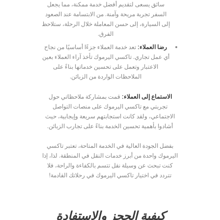
سائق يسعى لتقديم أفضل خدمة ممكنة، مما يجعل
السفر تجربة مريحة وآمنة. من الابتسامة عند الصعود
إلى السيارة، إلى حسن المعاملة خلال الرحلة، ستلاحظ
الفرق.
رضا العملاء:
تعد خدمة العملاء جزءًا أساسيًا من نجاح
أي عمل تجاري. تاكسي اليرموك تأخذ آراء العملاء بعين
الاعتبار وتعمل على تحسين خدماتها بناءً على
الملاحظات الواردة من الزبائن.
الاستماع إلى العملاء:
قمت بمشاركة ملاحظاتي حول
تجربتي مع تاكسي اليرموك على منصات التواصل
الاجتماعي، ولقد كانت استجابتهم سريعة وإيجابية، حيث
أشادوا بأهمية تحسين الخدمة بناءً على تجارب الزبائن.
بفضل الجودة العالية في الخدمة المتاحة، تعتبر تاكسي
اليرموك واحدة من أبرز خدمات النقل في المنطقة. لذا، إذا
كنت تبحث عن وسيلة نقل تتسم بالكفاءة والراحة، فلا
تتردد في اختيار تاكسي اليرموك في رحلاتك القادمة!
كيفية الحجز والاستفادة