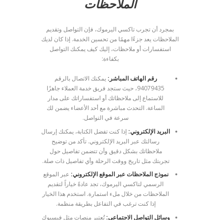
الملاحظات
بمجرد أن تجرب تاكسي اليرموك، فإن التواصل وتقديم
الملاحظات يعد جزءًا مهمًا من تحسين الخدمة. إذا كان لديك
استفسارات أو ملاحظات، إليك كيف يمكنك التواصل
بكفاءة:
رقم الهاتف المباشر:
يمكنك الاتصال بالرقم
94079435، حيث ستجد فريق خدمة العملاء جاهزًا
للاستماع إلى ملاحظاتك أو استفساراتك على مدار
الساعة. التحدث مباشرة مع أحد الأعضاء يضمن لك
سرعة في التواصل.
البريد الإلكتروني:
إذا كنت تفضل الكتابة، يمكنك إرسال
رسالتك عبر البريد الإلكتروني. تأكد من توضيح
ملاحظاتك بشكل دقيق وأن تتضمن تفاصيل حول
تجربتك مثل تاريخ ووقت الرحلة وأي تفاصيل ذات صلة.
نموذج الملاحظات عبر الموقع الإلكتروني:
عبر الموقع
الرسمي لتاكسي اليرموك، تجد عادةً خياراً لتقديم
الملاحظات من خلال ملء استمارة. استخدم هذا الخيار
إذا كنت ترغب في التفاعل بطريقة منظمة.
وسائل التواصل الاجتماعي:
تُعتبر منصات مثل فيسبوك