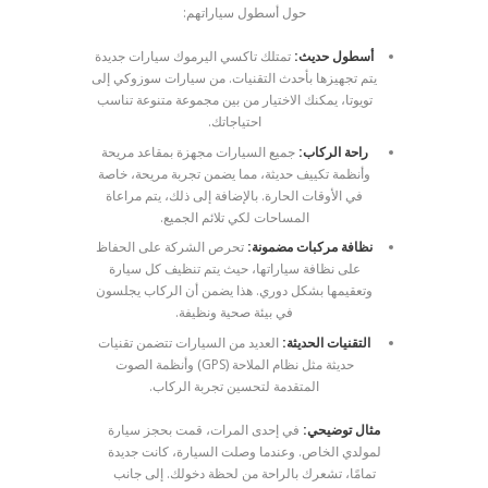
حول أسطول سياراتهم:
أسطول حديث:
تمتلك تاكسي اليرموك سيارات جديدة
يتم تجهيزها بأحدث التقنيات. من سيارات سوزوكي إلى
تويوتا، يمكنك الاختيار من بين مجموعة متنوعة تناسب
احتياجاتك.
راحة الركاب:
جميع السيارات مجهزة بمقاعد مريحة
وأنظمة تكييف حديثة، مما يضمن تجربة مريحة، خاصة
في الأوقات الحارة. بالإضافة إلى ذلك، يتم مراعاة
المساحات لكي تلائم الجميع.
نظافة مركبات مضمونة:
تحرص الشركة على الحفاظ
على نظافة سياراتها، حيث يتم تنظيف كل سيارة
وتعقيمها بشكل دوري. هذا يضمن أن الركاب يجلسون
في بيئة صحية ونظيفة.
التقنيات الحديثة:
العديد من السيارات تتضمن تقنيات
حديثة مثل نظام الملاحة (GPS) وأنظمة الصوت
المتقدمة لتحسين تجربة الركاب.
مثال توضيحي:
في إحدى المرات، قمت بحجز سيارة
لمولدي الخاص. وعندما وصلت السيارة، كانت جديدة
تمامًا، تشعرك بالراحة من لحظة دخولك. إلى جانب