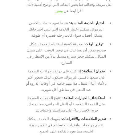
نقل مريحة وفعالة. هنا بعض النقاط التي توضح أهمية ذلك:
اقرا ايضا عن
ونش
اختيار الخدمة المناسبة:
عندما تفهم خدمات تاكسي
اليرموك، يمكنك اختيار الخدمة التي تلبي احتياجاتك
بشكل أفضل، سواء كانت رحلة قصيرة أم طويلة.
توفير الوقت:
معرفة كيفية استخدام الخدمة بشكل
صحيح يمكن أن يساعدك في توفير الوقت. على سبيل
المثال، يمكنك حجز سيارة مسبقًا بدلاً من الانتظار في
الشارع.
ضمان السلامة:
إذا كنت على دراية بإجراءات السلامة
التي تتبعها تاكسي اليرموك، سيكون لديك شعور أكبر
بالأمان أثناء التنقل. هذا مهم خاصة في أوقات الذروة أو
عند التنقل في مناطق أقل شهرة.
استكشاف الخيارات المتاحة:
تتنوع الخدمات المقدمة
مثل الخدمة الشخصية أو النقل الجماعي، مما يمنحك
حرية الاختيار بناءً على ميزانيتك واحتياجاتك.
تقديم الملاحظات والاقتراحات:
بفهمك للخدمة، يمكنك
تقديم مراجعات واقتراحات تساهم في تطوير جودة
الخدمة، مما يعود بالفائدة على الجميع.