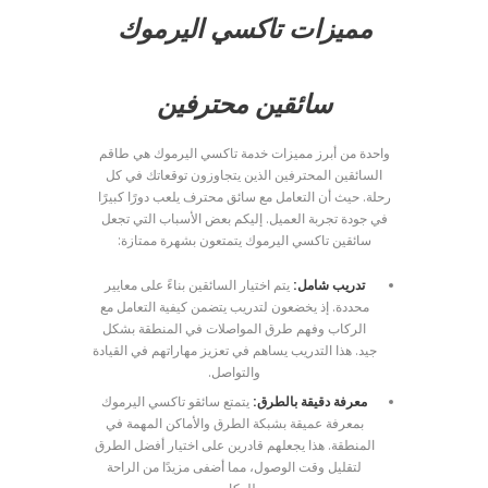
مميزات تاكسي اليرموك
سائقين محترفين
واحدة من أبرز مميزات خدمة تاكسي اليرموك هي طاقم
السائقين المحترفين الذين يتجاوزون توقعاتك في كل
رحلة. حيث أن التعامل مع سائق محترف يلعب دورًا كبيرًا
في جودة تجربة العميل. إليكم بعض الأسباب التي تجعل
سائقين تاكسي اليرموك يتمتعون بشهرة ممتازة:
تدريب شامل:
يتم اختيار السائقين بناءً على معايير
محددة. إذ يخضعون لتدريب يتضمن كيفية التعامل مع
الركاب وفهم طرق المواصلات في المنطقة بشكل
جيد. هذا التدريب يساهم في تعزيز مهاراتهم في القيادة
والتواصل.
معرفة دقيقة بالطرق:
يتمتع سائقو تاكسي اليرموك
بمعرفة عميقة بشبكة الطرق والأماكن المهمة في
المنطقة. هذا يجعلهم قادرين على اختيار أفضل الطرق
لتقليل وقت الوصول، مما أضفى مزيدًا من الراحة