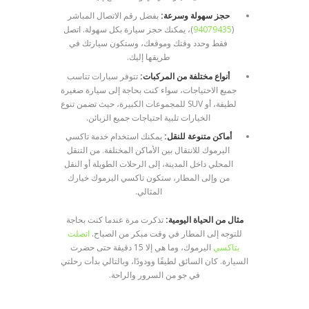
حجز سهولة وسرعة:
بفضل رقم الاتصال المباشر
(
94079435
)، يمكنك حجز سيارة بكل سهولة. اتصل
فقط وحدد وقتك وموقعك، وستكون سيارتك في
طريقها إليك.
أنواع مختلفة من المركبات:
تتوفر سيارات تناسب
جميع الاحتياجات، سواء كنت بحاجة إلى سيارة صغيرة
لطيفة، أو SUV للمجموعات الكبيرة، حيث تضمن تنوع
الخيارات تلبية احتياجات جميع الزبائن.
أماكن متنوعة للنقل:
يمكنك استخدام خدمة تاكسي
اليرموك للانتقال بين الأماكن المختلفة. من التنقل
المحلي داخل المدينة، إلى الرحلات الطويلة أو النقل
من وإلى المطار، ستكون تاكسي اليرموك خيارك
المثالي.
مثال من الحياة اليومية:
تذكرت مرة عندما كنت بحاجة
للتوجه إلى المطار في وقت مبكر من الصباح.
اتصلت
بتاكسي
اليرموك، وما هي إلا 15 دقيقة حتى حضرت
السيارة. كان السائق لطيفًا وودودًا، وبالتالي بدأت رحلتي
في جو من السرور والراحة.