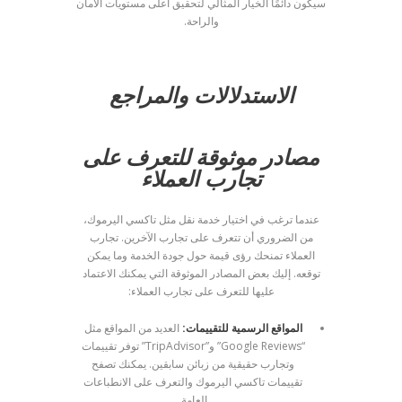
سيكون دائمًا الخيار المثالي لتحقيق أعلى مستويات الأمان
والراحة.
الاستدلالات والمراجع
مصادر موثوقة للتعرف على
تجارب العملاء
عندما ترغب في اختيار خدمة نقل مثل تاكسي اليرموك،
من الضروري أن تتعرف على تجارب الآخرين. تجارب
العملاء تمنحك رؤى قيمة حول جودة الخدمة وما يمكن
توقعه. إليك بعض المصادر الموثوقة التي يمكنك الاعتماد
عليها للتعرف على تجارب العملاء:
المواقع الرسمية للتقييمات:
العديد من المواقع مثل
“Google Reviews” و”TripAdvisor” توفر تقييمات
وتجارب حقيقية من زبائن سابقين. يمكنك تصفح
تقييمات تاكسي اليرموك والتعرف على الانطباعات
العامة.