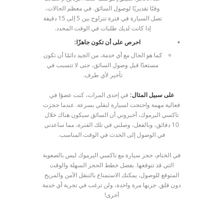
وقتًا تقديريًا لوصول السائق. في معظم الحالات،
تصل السيارة في فترة تتراوح بين 5 إلى 15 دقيقة
إذا كانت لديك طلبات في الوقت المحدد.
احرص على أن تكون جاهزًا:
كما هو الحال مع أي خدمة، من الجيد دائمًا أن تكون
مستعدًا قبل وصول السائق، حتى لا تتسبب في
تأخير لأي طرف.
على سبيل المثال:
في إحدى المرات، كنت عضوًا في
فعالية مهمة واحتجت لسيارة لنقلي بسرعة. عندما حجزت
تاكسي اليرموك، أخبروني أن السائق سيكون هناك خلال
10 دقائق، وبالفعل، وصلني في تلك الفترة، مما ساعدني
في الوصول إلى الحدث في الوقت المناسب.
في الختام، حجز سيارة مع تاكسي اليرموك ليس بالصعوبة
التي قد تتوقعها. بفضل خطط الحجز السهلة والوقت
المتوقع للوصول، يمكنك الاستمتاع بالتنقل الآمن والمريح
دون قلق. جربها مرة واحدة، ولن ترغب في تجربة أي خدمة
أخرى!