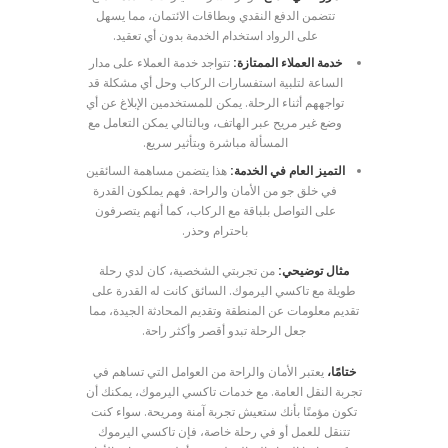
تتضمن الدفع النقدي وبطاقات الائتمان، مما يسهل
على الرواد استخدام الخدمة بدون أي تعقيد.
خدمة العملاء الممتازة:
تتواجد خدمة العملاء على مدار
الساعة لتلبية استفسارات الركاب وحل أي مشكلة قد
تواجههم أثناء الرحلة. يمكن للمستخدمين الإبلاغ عن أي
وضع غير مريح عبر الهاتف، وبالتالي يمكن التعامل مع
المسألة مباشرة وبتأثير سريع.
التميز العام في الخدمة:
هذا يتضمن مساهمة السائقين
في خلق جو من الأمان والراحة. فهم يملكون القدرة
على التواصل بلباقة مع الركاب، كما أنهم يتصرفون
باحترام وحذر.
مثال توضيحي:
من تجربتي الشخصية، كان لدي رحلة
طويلة مع تاكسي اليرموك. السائق كانت له القدرة على
تقديم معلومات عن المنطقة وتقديم المحادثة الجيدة، مما
جعل الرحلة تبدو أقصر وأكثر راحة.
ختامًا،
يعتبر الأمان والراحة من العوامل التي تساهم في
تجربة النقل العامة. مع خدمات تاكسي اليرموك، يمكنك أن
تكون مؤمنًا بأنك ستعيش تجربة آمنة ومريحة. سواء كنت
تتنقل للعمل أو في رحلة خاصة، فإن تاكسي اليرموك