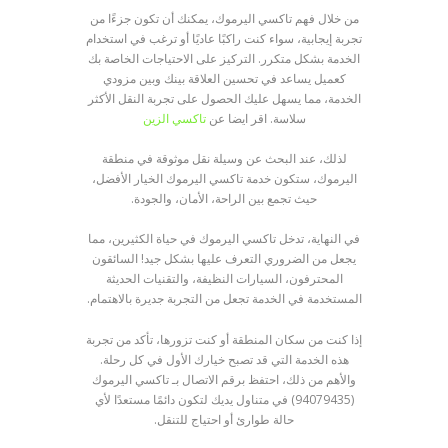
من خلال فهم تاكسي اليرموك، يمكنك أن تكون جزءًا من
تجربة إيجابية، سواء كنت راكبًا عاديًا أو ترغب في استخدام
الخدمة بشكل متكرر. التركيز على الاحتياجات الخاصة بك
كعميل يساعد في تحسين العلاقة بينك وبين مزودي
الخدمة، مما يسهل عليك الحصول على تجربة النقل الأكثر
سلاسة. اقر ايضا عن
تاكسي الزين
لذلك، عند البحث عن وسيلة نقل موثوقة في منطقة
اليرموك، ستكون خدمة تاكسي اليرموك الخيار الأفضل،
حيث تجمع بين الراحة، الأمان، والجودة.
في النهاية، تدخل تاكسي اليرموك في حياة الكثيرين، مما
يجعل من الضروري التعرف عليها بشكل جيد! السائقون
المحترفون، السيارات النظيفة، والتقنيات الحديثة
المستخدمة في الخدمة تجعل من التجربة جديرة بالاهتمام.
إذا كنت من سكان المنطقة أو كنت تزورها، تأكد من تجربة
هذه الخدمة التي قد تصبح خيارك الأول في كل رحلة.
والأهم من ذلك، احتفظ برقم الاتصال بـ تاكسي اليرموك
(94079435) في متناول يديك لتكون دائمًا مستعدًا لأي
حالة طوارئ أو احتياج للتنقل.