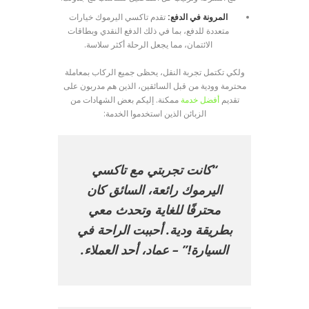
المرونة في الدفع:
تقدم تاكسي اليرموك خيارات
متعددة للدفع، بما في ذلك الدفع النقدي وبطاقات
الائتمان، مما يجعل الرحلة أكثر سلاسة.
ولكي تكتمل تجربة النقل، يحظى جميع الركاب بمعاملة
محترمة وودية من قبل السائقين، الذين هم مدربون على
تقديم
أفضل خدمة
ممكنة. إليكم بعض الشهادات من
الزبائن الذين استخدموا الخدمة:
“كانت تجربتي مع تاكسي
اليرموك رائعة، السائق كان
محترفًا للغاية وتحدث معي
بطريقة ودية. أحببت الراحة في
السيارة!” – عماد، أحد العملاء.