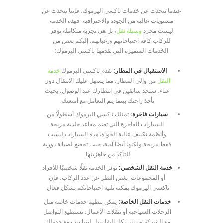
عندما نتحدث عن خدمات تاكسي اليرموك، فإننا نتحدث عن
مستويات عالية من الجودة والاحترافية. فهذه الخدمة
ليست مجرد
وسيلة نقل
، بل هي تجربة متكاملة توفر
للركاب كافة احتياجاتهم ورغباتهم. إليكم بعض من
الخدمات المتميزة التي تقدمها تاكسي اليرموك:
الاستقبال في المطار:
تقدم تاكسي اليرموك
خدمة
النقل
من وإلى المطار، مما يسهل عليك الانتقال دون
عناء. ستجد سائقين في انتظارك عند الوصول، بحيث
تأخذ راحتك بينما يتم التعامل مع أمتعتك.
سيارات فاخرة:
تمتلك تاكسي اليرموك أسطولًا من
السيارات الفاخرة التي تضم مقاعد جلدية مريحة
وأنظمة تكييف عالية الجودة. هذه السيارات ليست
فقط مريحة ولكنها أيضًا آمنة، حيث تخضع لصيانة دورية
للتأكد من جاهزيتها.
خدمة النقل الشخصي:
توفر الخدمة نقلًا شخصيًا للأفراد
أو المجموعات. بغض النظر عن عدد الركاب، فإن
تاكسي اليرموك يمكنه تلبية احتياجاتكم بشكل فعال.
خدمات النقل الخاصة:
يمكن تنظيم خدمات خاصة مثل
الرحلات السياحية أو تنقلات الأعمال. تستطيع التواصل
مع الشركة وترتيب كل التفاصيل لتتناسب مع جدولك.