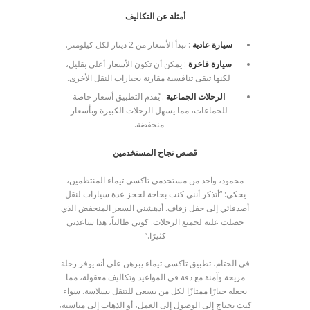
أمثلة عن التكاليف
سيارة عادية
: تبدأ الأسعار من 2 دينار لكل كيلومتر.
سيارة فاخرة
: يمكن أن تكون الأسعار أعلى بقليل،
لكنها تبقى تنافسية مقارنة بخيارات النقل الأخرى.
الرحلات الجماعية
: يُقدم التطبيق أسعار خاصة
للجماعات، مما يسهل الرحلات الكبيرة وبأسعار
منخفضة.
قصص نجاح المستخدمين
محمود، واحد من مستخدمي تاكسي تيماء المنتظمين،
يحكي: “أتذكر أنني كنت بحاجة لحجز عدة سيارات لنقل
أصدقائي إلى حفل زفاف. أدهشني السعر المنخفض الذي
حصلت عليه لجميع الرحلات. كوني طالباً، هذا ساعدني
كثيرًا.”
في الختام، تطبيق تاكسي تيماء يبرهن على أنه يوفر رحلة
مريحة وآمنة مع دقة في المواعيد وتكاليف معقولة، مما
يجعله خيارًا ممتازًا لكل من يسعى للتنقل بسلاسة. سواء
كنت تحتاج إلى الوصول إلى العمل، أو الذهاب إلى مناسبة،