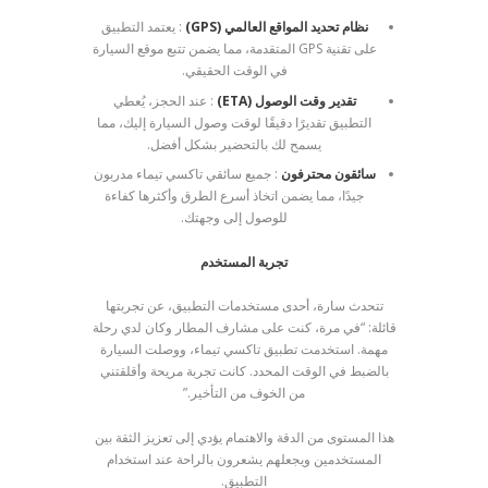
نظام تحديد المواقع العالمي (GPS)
: يعتمد التطبيق
على تقنية GPS المتقدمة، مما يضمن تتبع موقع السيارة
في الوقت الحقيقي.
تقدير وقت الوصول (ETA)
: عند الحجز، يُعطي
التطبيق تقديرًا دقيقًا لوقت وصول السيارة إليك، مما
يسمح لك بالتحضير بشكل أفضل.
سائقون محترفون
: جميع سائقي تاكسي تيماء مدربون
جيدًا، مما يضمن اتخاذ أسرع الطرق وأكثرها كفاءة
للوصول إلى وجهتك.
تجربة المستخدم
تتحدث سارة، أحدى مستخدمات التطبيق، عن تجربتها
قائلة: “في مرة، كنت على مشارف المطار وكان لدي رحلة
مهمة. استخدمت تطبيق تاكسي تيماء، ووصلت السيارة
بالضبط في الوقت المحدد. كانت تجربة مريحة وأقلقتني
من الخوف من التأخير.”
هذا المستوى من الدقة والاهتمام يؤدي إلى تعزيز الثقة بين
المستخدمين ويجعلهم يشعرون بالراحة عند استخدام
التطبيق.