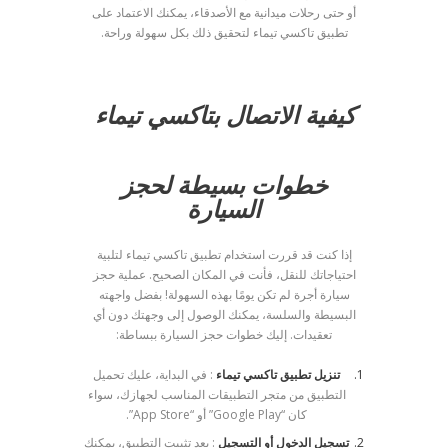
أو حتى رحلات ميدانية مع الأصدقاء، يمكنك الاعتماد على
تطبيق تاكسي تيماء لتحقيق ذلك بكل سهولة وراحة.
كيفية الاتصال بتاكسي تيماء
خطوات بسيطة لحجز
السيارة
إذا كنت قد قررت استخدام تطبيق تاكسي تيماء لتلبية
احتياجاتك للنقل، فأنت في المكان الصحيح. عملية حجز
سيارة أجرة لم تكن يومًا بهذه السهولة! بفضل واجهته
البسيطة والسلسة، يمكنك الوصول إلى وجهتك دون أي
تعقيدات. إليك خطوات حجز السيارة ببساطة:
تنزيل تطبيق تاكسي تيماء
: في البداية، عليك تحميل
التطبيق من متجر التطبيقات المناسب لجهازك، سواء
كان “Google Play” أو “App Store”.
تسجيل الدخول أو التسجيل
: بعد تثبيت التطبيق، يمكنك