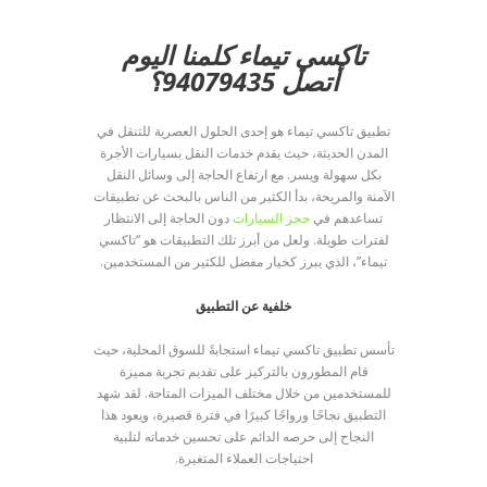
تاكسي تيماء كلمنا اليوم
أتصل 94079435؟
تطبيق تاكسي تيماء هو إحدى الحلول العصرية للتنقل في
المدن الحديثة، حيث يقدم خدمات النقل بسيارات الأجرة
بكل سهولة ويسر. مع ارتفاع الحاجة إلى وسائل النقل
الآمنة والمريحة، بدأ الكثير من الناس بالبحث عن تطبيقات
تساعدهم في
حجز السيارات
دون الحاجة إلى الانتظار
لفترات طويلة. ولعل من أبرز تلك التطبيقات هو “تاكسي
تيماء”، الذي يبرز كخيار مفضل للكثير من المستخدمين.
خلفية عن التطبيق
تأسس تطبيق تاكسي تيماء استجابةً للسوق المحلية، حيث
قام المطورون بالتركيز على تقديم تجربة مميزة
للمستخدمين من خلال مختلف الميزات المتاحة. لقد شهد
التطبيق نجاحًا ورواجًا كبيرًا في فترة قصيرة، ويعود هذا
النجاح إلى حرصه الدائم على تحسين خدماته لتلبية
احتياجات العملاء المتغيرة.