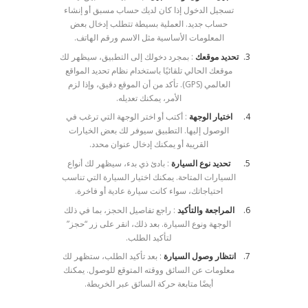
تسجيل الدخول إذا كان لديك حساب مسبق أو إنشاء
حساب جديد. العملية بسيطة تتطلب إدخال بعض
المعلومات الأساسية مثل الاسم ورقم الهاتف.
تحديد موقعك
: بمجرد دخولك إلى التطبيق، سيظهر لك
موقعك الحالي تلقائيًا باستخدام نظام تحديد المواقع
العالمي (GPS). تأكد من أن الموقع دقيق، وإذا لزم
الأمر، يمكنك تعديله.
اختيار الوجهة
: أكتب أو اختر الوجهة التي ترغب في
الوصول إليها. التطبيق سيوفر لك بعض الخيارات
القريبة أو يمكنك إدخال عنوان محدد.
تحديد نوع السيارة
: بادئ ذي بدء، سيظهر لك أنواع
السيارات المتاحة. يمكنك اختيار السيارة التي تناسب
احتياجاتك، سواء كانت سيارة عادية أو فاخرة.
المراجعة والتأكيد
: راجع تفاصيل الحجز، بما في ذلك
الوجهة ونوع السيارة. بعد ذلك، انقر على زر “حجز”
لتأكيد الطلب.
انتظار وصول السيارة
: بعد تأكيد الطلب، ستظهر لك
معلومات عن السائق ووقته المتوقع للوصول. يمكنك
أيضًا متابعة حركة السائق عبر الخريطة.