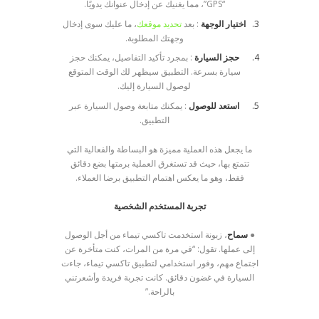
“GPS”، مما يغنيك عن إدخال عنوانك يدويًا.
اختيار الوجهة
: بعد
تحديد موقعك
، ما عليك سوى إدخال
وجهتك المطلوبة.
حجز السيارة
: بمجرد تأكيد التفاصيل، يمكنك حجز
سيارة بسرعة. التطبيق سيظهر لك الوقت المتوقع
لوصول السيارة إليك.
استعد للوصول
: يمكنك متابعة وصول السيارة عبر
التطبيق.
ما يجعل هذه العملية مميزة هو البساطة والفعالية التي
تتمتع بها، حيث قد تستغرق العملية برمتها بضع دقائق
فقط، وهو ما يعكس اهتمام التطبيق برضا العملاء.
تجربة المستخدم الشخصية
●
سماح
، زبونة استخدمت تاكسي تيماء من أجل الوصول
إلى عملها. تقول: “في مرة من المرات، كنت متأخرة عن
اجتماع مهم، وفور استخدامي لتطبيق تاكسي تيماء، جاءت
السيارة في غضون دقائق. كانت تجربة فريدة وأشعرتني
بالراحة.”