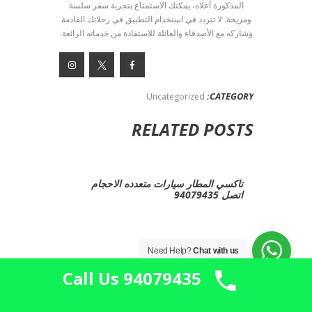
المذكورة أعلاه، يمكنك الاستمتاع بتجربة سفر سلسة
ومريحة. لا تتردد في استخدام التطبيق في رحلاتك القادمة
وشاركه مع الأصدقاء والعائلة للاستفادة من خدماته الرائعة.
CATEGORY:
Uncategorized
RELATED POSTS
تاكسي المطار سيارات متعدده الاحجام
اتصل 94079435
Need Help?
Chat with us
تكاسي سيارات حديثة ومريحة أتصل
Call Us 94079435
94079435