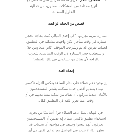
أنواع مختلفة من المشكلات، مما يزيد من فعالية
الحلول المقدمة.
قصص من الحياة الواقعية
تشارك مريم تجربتها: “في إحدى الليالي كنت بحاجة لحجز
سيارة في وقت متأخر، لكن واجهت مشكلة في التطبيق.
اتصلت بفريق الدعم وشرحت الموقف. كانوا متعاونين جدًا،
واستطعت حجز السيارة في الوقت المناسب. شعرت
بالراحة لأن هناك من يساندني في تلك اللحظة.”
إنشاء الثقة
إن وجود دعم عملاء على مدار الساعة يعكس التزام تاكسي
تيماء بتقديم أفضل خدمة ممكنة. يشعر المستخدمون
بالأمان عندما يدركون أن هناك من يمكنه مساعدتهم في أي
وقت، مما يعزز الثقة في التطبيق ككل.
في النهاية، يمثل دعم العملاء جزءًا أساسيًا من تجربة
استخدام تطبيق تاكسي تيماء. إنه يضمن أن المستخدمين
يعرفون أنهم ليسوا وحدهم في مواجهة أي تحديات قد
تظهر. لذا، لا تتردد في التواصل مع الدعم الفني في أي