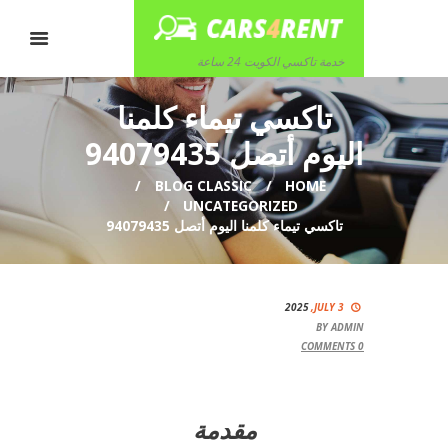
خدمة تاكسي الكويت 24 ساعة
تاكسي تيماء كلمنا
اليوم أتصل 94079435
BLOG CLASSIC
HOME
UNCATEGORIZED
تاكسي تيماء كلمنا اليوم أتصل 94079435
2025
JULY 3,
BY
ADMIN
COMMENTS
0
مقدمة