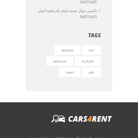
94079435
تاكسي جوال خدمة مليئه بالرفاهية أتصل
94079435
TAGS
locations
cars
premium
multiple
travel
safe
نحن نتعامل مع الخيارات الأسرع فقط! اطلب سيارة أجرة على