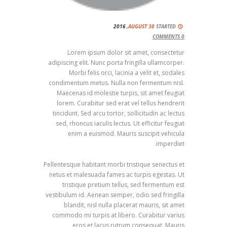
2016
AUGUST 30,
STARTED
COMMENTS
0
Lorem ipsum dolor sit amet, consectetur
adipiscing elit. Nunc porta fringilla ullamcorper.
Morbi felis orci, lacinia a velit et, sodales
condimentum metus. Nulla non fermentum nisl.
Maecenas id molestie turpis, sit amet feugiat
lorem. Curabitur sed erat vel tellus hendrerit
tincidunt. Sed arcu tortor, sollicitudin ac lectus
sed, rhoncus iaculis lectus. Ut efficitur feugiat
enim a euismod. Mauris suscipit vehicula
imperdiet.
Pellentesque habitant morbi tristique senectus et
netus et malesuada fames ac turpis egestas. Ut
tristique pretium tellus, sed fermentum est
vestibulum id. Aenean semper, odio sed fringilla
blandit, nisl nulla placerat mauris, sit amet
commodo mi turpis at libero. Curabitur varius
eros et lacus rutrum consequat. Mauris