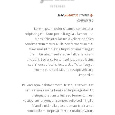
2016
AUGUST 30,
STARTED
COMMENTS
0
Lorem ipsum dolor sit amet, consectetur
adipiscing elit. Nunc porta fringilla ullamcorper.
Morbi felis orci, lacinia a velit et, sodales
condimentum metus. Nulla non fermentum nisl.
Maecenas id molestie turpis, sit amet feugiat
lorem. Curabitur sed erat vel tellus hendrerit
tincidunt. Sed arcu tortor, sollicitudin ac lectus
sed, rhoncus iaculis lectus. Ut efficitur feugiat
enim a euismod. Mauris suscipit vehicula
imperdiet.
Pellentesque habitant morbi tristique senectus et
netus et malesuada fames ac turpis egestas. Ut
tristique pretium tellus, sed fermentum est
vestibulum id. Aenean semper, odio sed fringilla
blandit, nisl nulla placerat mauris, sit amet
commodo mi turpis at libero. Curabitur varius