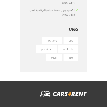
94079435
تاكسي جوال خدمة مليئه بالرفاهية أتصل
94079435
TAGS
locations
cars
premium
multiple
travel
safe