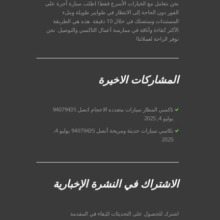
نحن نتعامل مع الخيارات الأسرع فقط! اطلب سيارة أجرة على
الفور دون الحاجة إلى الانتظار في طوابير طويلة وملء
المستندات وستصلك في خلال 10 دقيقة. هذه هي الطريقة
الأكثر كفاءة وأناقة في ممارسة أعمال التاكسي والتوصيل. نحن
نوفر الراحة لعملائنا!
المشاركات الاخيرة
تاكسي المطار سيارات متعدده الاحجام اتصل 94079435
يوليو 4, 2025
تكاسي سيارات حديثة ومريحة أتصل 94079435
يوليو 4,
2025
الاشتراك في النشرة الإخبارية
اشترك للحصول على التحديثات للبقاء في المقدمة